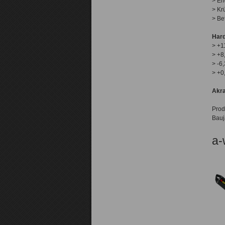
> En
> Kr
> Be
Hard
> +1
> +8
> -6
> +0
Akra
Prod
Bauj
a-