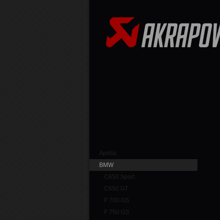
Aprilia
BMW
C650 Sport
C650 GT
F 700 GS
F 750 GS