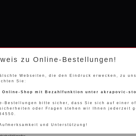
WÄHLEN SIE IHRE FAHRZEUGMARKE
nweis zu Online-Bestellungen!
fälschte Webseiten, die den Eindruck erwecken, zu u
Presse
10 reasons why
Unternehmen
Kontakt
achten Sie:
n Online-Shop mit Bezahlfunktion unter akrapovic-st
povic Shop
>
Akrapovic Motorrad
>
BMW
>
S 1000 RR
>
Racing Line 10-14 S-B10R1-R
e-Bestellungen bitte sicher, dass Sie sich auf einer o
rapovic Racing Abgassystem für BMW S 1
sicherheiten oder Fragen stehen wir Ihnen jederzeit g
984550.
on-Endschalldämpfer für die BMW S 1000 RR
 Aufmerksamkeit und Unterstützung!
apovic Racing
Carbon
Sportauspuff bestehend aus: