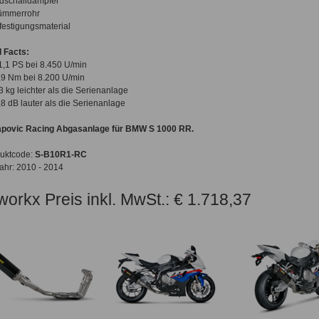
dschalldämpfer
ümmerrohr
festigungsmaterial
 Facts:
1,1 PS bei 8.450 U/min
,9 Nm bei 8.200 U/min
,3 kg leichter als die Serienanlage
,8 dB lauter als die Serienanlage
povic Racing Abgasanlage für BMW S 1000 RR
.
uktcode:
S-B10R1-RC
ahr: 2010 - 2014
workx Preis inkl. MwSt.: € 1.718,37