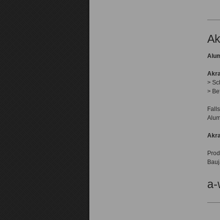
Ak
Alum
Akra
> Sc
> Be
Fall
Alum
Akra
Prod
Bauj
a-