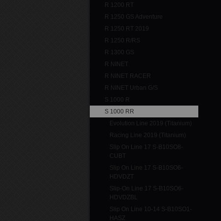
R 1200 RT
R 1250 GS Adventure
R 1250 RT 2019
R 1250 R/RS
R 1300 GS
R NINET
R NINET RACER
R NINET Urban G/S
S 1000 R
S 1000 RR
Evolution Line 2019 (Titanium)
Racing Line 2019 (Titanium)
Slip On Line 17 S-B10SO8-
CUBT
Slip On Line 17 S-B10SO6-
HDVDZT
Slip-On Line 17 S-B10SO6-
HDVDZBL
Slip On Line 10-14 S-B10SO1-
HASZ