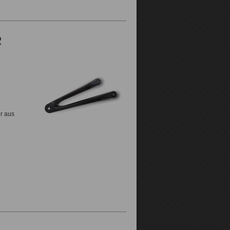
R
er aus