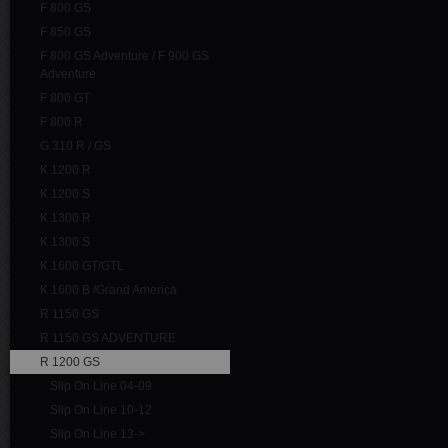
F 800 GS
F 850 GS
F 800 GS Adventure / F 900 GS
Adventure
F 800 GT
F 800 R
G 310 R / GS
K 1200 R
K 1200 S
K 1300 R
K 1300 S
K 1600 GT/GTL
K 1600 B /Grand America
R 1150 GS
R 1150 GS ADVENTURE
R 1200 GS
Slip On Line 04-09
Slip On Line 10-12
Slip On Line 13->