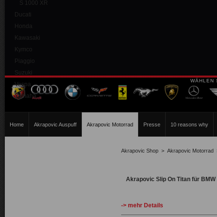
S 1000 XR
Ducati
Honda
Kawasaki
Kymco
Piaggio
Suzuki
WÄHLEN 
Vespa
Yamaha
Home
Akrapovic Auspuff
Akrapovic Motorrad
Presse
10 reasons why
Akrapovic Shop
>
Akrapovic Motorrad
Akrapovic Slip On Titan für BMW
-> mehr Details