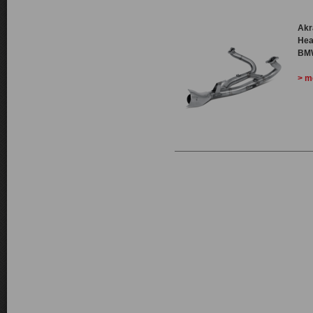
Akr
Hea
BMW
> m