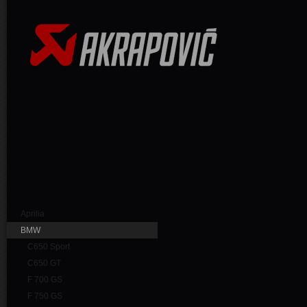
Aprilia
BMW
C650 Sport
C650 GT
F 700 GS
F 750 GS