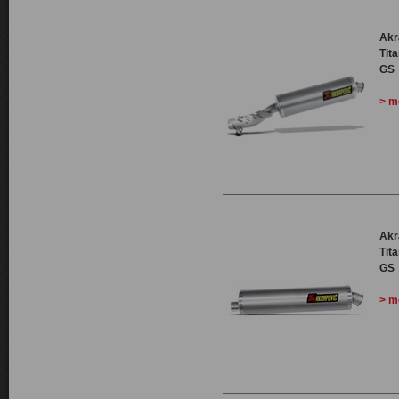
Akr
Tit
GS
> m
Akr
Tit
GS
> m