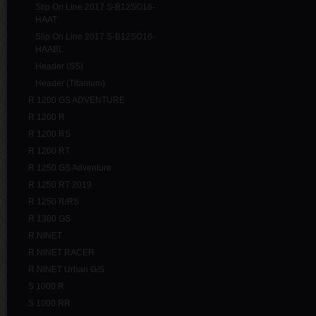
Slip On Line 2017 S-B12SO16-
HAAT
Slip On Line 2017 S-B12SO16-
HAABL
Header (SS)
Header (Titanium)
R 1200 GS ADVENTURE
R 1200 R
R 1200 RS
R 1200 RT
R 1250 GS Adventure
R 1250 RT 2019
R 1250 R/RS
R 1300 GS
R NINET
R NINET RACER
R NINET Urban G/S
S 1000 R
S 1000 RR