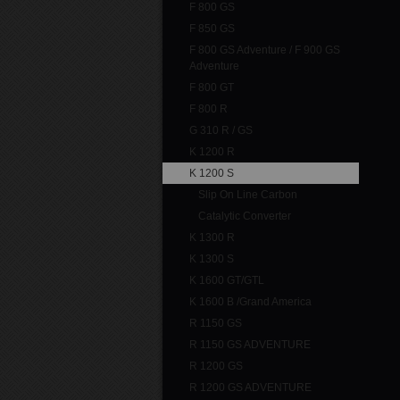
F 800 GS
F 850 GS
F 800 GS Adventure / F 900 GS
Adventure
F 800 GT
F 800 R
G 310 R / GS
K 1200 R
K 1200 S
Slip On Line Carbon
Catalytic Converter
K 1300 R
K 1300 S
K 1600 GT/GTL
K 1600 B /Grand America
R 1150 GS
R 1150 GS ADVENTURE
R 1200 GS
R 1200 GS ADVENTURE