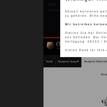
Vespa
Yamaha
Aktuell kursieren ge
zu gehören. Bitte be
Wir betreiben keine
Stellen Sie bei Onlin
uns befinden. Bei Un
Verfügung: 08153 / 
Vielen Dank für Ihre
Home
Akrapovic Auspuff
Akrapovic Motorrad
Akra