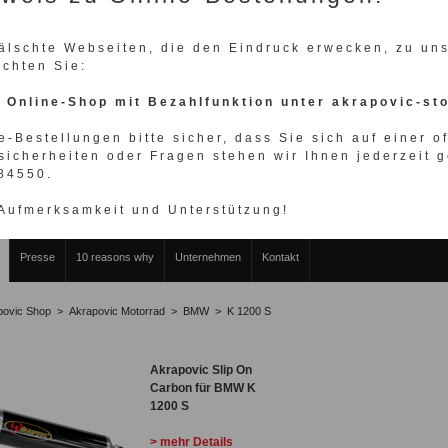
fälschte Webseiten, die den Eindruck erwecken, zu u
achten Sie:
n Online-Shop mit Bezahlfunktion unter akrapovic-st
e-Bestellungen bitte sicher, dass Sie sich auf einer o
sicherheiten oder Fragen stehen wir Ihnen jederzeit g
WÄHLEN SIE IHRE FAHRZEUGMARKE
984550.
 Aufmerksamkeit und Unterstützung!
Presse
10 reasons why
Unternehmen
Kontakt
povic Shop
>
Akrapovic Motorrad
>
BMW
>
K 1200 S
Akrapovic Slip On
Carbon für BMW K
1200 S
> mehr Details