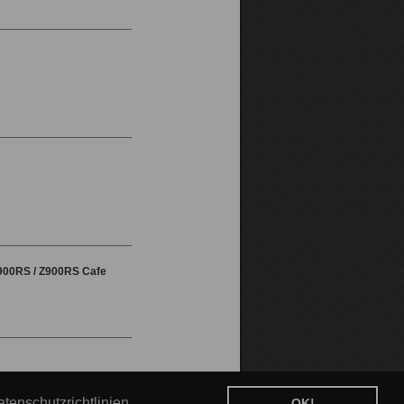
900RS / Z900RS Cafe
krapovic 2026 Site by
One Commerce GmbH
tenschutzrichtlinien
OK!