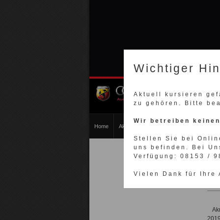
Wichtiger Hi
Aktuell kursieren ge
zu gehören. Bitte be
Wir betreiben keine
Home
Akrapovic Auspuff
Akrapovic Motorrad
Stellen Sie bei Onlin
uns befinden. Bei Un
Akra
Verfügung: 08153 / 
Vielen Dank für Ihre
Ak
201