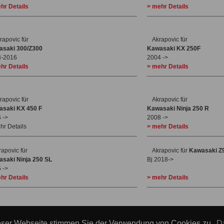
hr Details
> mehr Details
rapovic für
Akrapovic für
asaki 300/Z300
Kawasaki KX 250F
3-2016
2004 ->
hr Details
> mehr Details
rapovic für
Akrapovic für
saki KX 450 F
Kaw
asaki Ninja 250 R
 ->
2008 ->
hr Details
> mehr Details
rapovic für
Akrapovic
für
Kawasaki Z
saki Ninja 250 SL
Bj 2018->
 ->
hr Details
> mehr Details
|
Suche
© a
eser Webseite stimmen Sie der Verwendung von Cookies zu.
Da