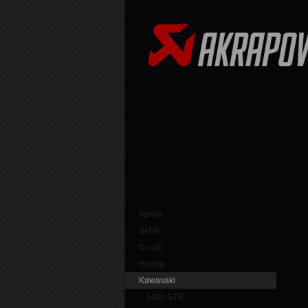
Aprilia
BMW
Ducati
Honda
Kawasaki
1400 GTR