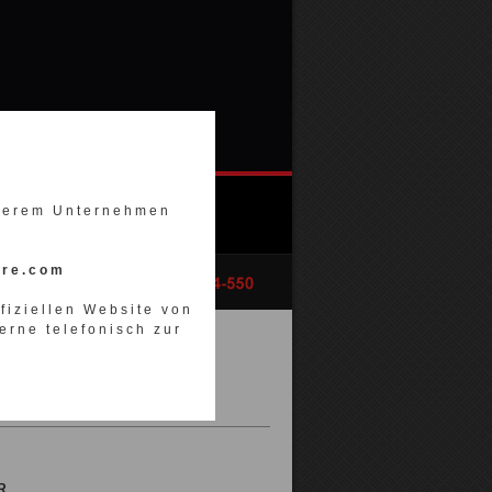
nserem Unternehmen
ore.com
ffiziellen Website von
erne telefonisch zur
R