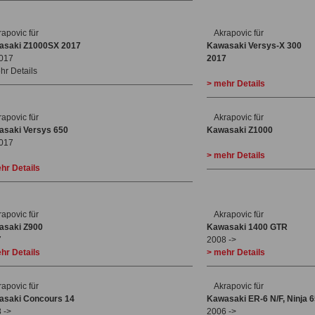
rapovic für
Akrapovic für
asaki Z1000SX 2017
Kawasaki Versys-X 300
2017
2017
hr Details
> mehr Details
rapovic für
Akrapovic für
saki Versys 650
Kawasaki Z1000
2017
> mehr Details
hr Details
rapovic für
Akrapovic für
asaki Z900
Kawasaki 1400 GTR
7
2008 ->
hr Details
> mehr Details
rapovic für
Akrapovic für
asaki Concours 14
Kawasaki ER-6 N/F, Ninja 
 ->
2006 ->