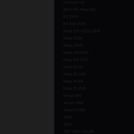
Concours 14
ER-6 N/F, Ninja 650
KX 250 F
KX 450/ 450X
Ninja 125 / Z125 11kW
Ninja 250R
Ninja 250SL
Ninja 300/Z300
Ninja 650 2017
Ninja H2 SX
Ninja ZX-10R
Ninja ZX-6R
Ninja ZX-25R
Versys 650
Versys 1000
Versys-X 300
Z400
Z650
ZZR 1400 / ZX14R