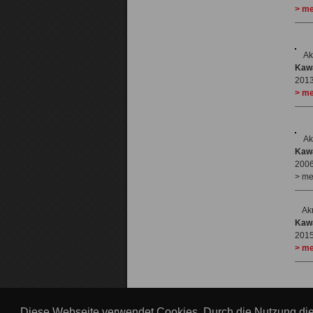
> me
Ak
Kaw
201
> me
Ak
Kawa
2006
> me
Ak
Kawa
2015
> me
Impressum
|
Datenschutz
|
Kontakt
|
Sitemap
Diese Webseite verwendet Cookies. Durch die Nutzung di