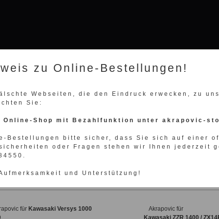
nweis zu Online-Bestellungen!
WÄHLEN SIE IHRE FAHRZEUGMARKE
fälschte Webseiten, die den Eindruck erwecken, zu u
achten Sie:
n Online-Shop mit Bezahlfunktion unter akrapovic-st
Presse
10 reasons why
Unternehmen
Kontakt
e-Bestellungen bitte sicher, dass Sie sich auf einer o
sicherheiten oder Fragen stehen wir Ihnen jederzeit g
povic Shop
>
Akrapovic Motorrad
>
Kawasaki
984550.
 Aufmerksamkeit und Unterstützung!
rapovic für
Kawasaki Versys 1000
Akrapovic für
9
Kawasaki ZZR 1400 / ZX14