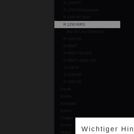
R 1200 RT
R 1250 GS Adventure
R 1250 RT 2019
R 1250 R/RS
Slip On Line (Titanium)
R 1300 GS
R NINET
R NINET RACER
R NINET Urban G/S
S 1000 R
S 1000 RR
S 1000 XR
Ducati
Honda
Kawasaki
Kymco
Piaggio
Suzuki
Wichtiger Hi
Vespa