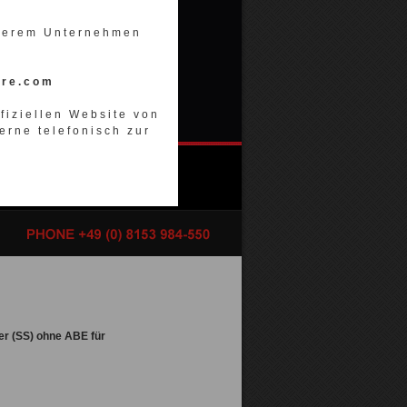
nserem Unternehmen
ore.com
ffiziellen Website von
erne telefonisch zur
er (SS) ohne ABE für