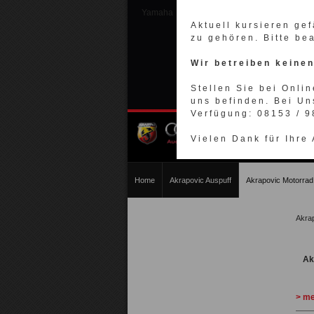
Yamaha
Aktuell kursieren ge
zu gehören. Bitte be
Wir betreiben keine
Stellen Sie bei Onlin
uns befinden. Bei Un
Verfügung: 08153 / 
Vielen Dank für Ihre
Home
Akrapovic Auspuff
Akrapovic Motorrad
Akra
Ak
> me