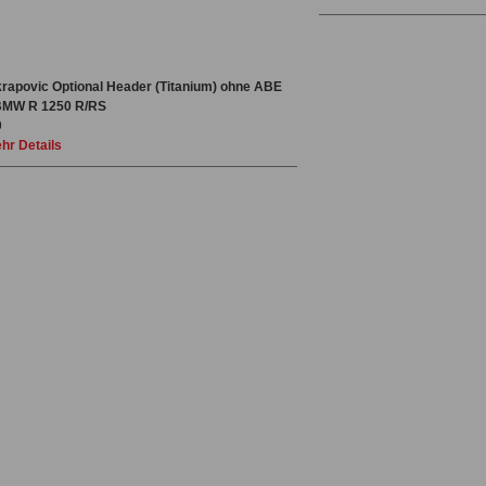
rapovic Optional Header (Titanium) ohne ABE
 BMW R 1250 R/RS
9
hr Details