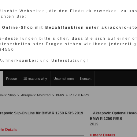
fälschte Webseiten, die den Eindruck erwecken, zu u
achten Sie:
n Online-Shop mit Bezahlfunktion unter akrapovic-st
e-Bestellungen bitte sicher, dass Sie sich auf einer o
sicherheiten oder Fragen stehen wir Ihnen jederzeit g
984550.
WÄHLEN SIE IHRE FAHRZEUGMARKE
 Aufmerksamkeit und Unterstützung!
Presse
10 reasons why
Unternehmen
Kontakt
povic Shop
>
Akrapovic Motorrad
>
BMW
>
R 1250 R/RS
rapovic Slip-On Line für BMW R 1250 R/RS 2019
Akrapovic Optional Head
BMW R 1250 R/RS
2019
hr Details
> mehr Details