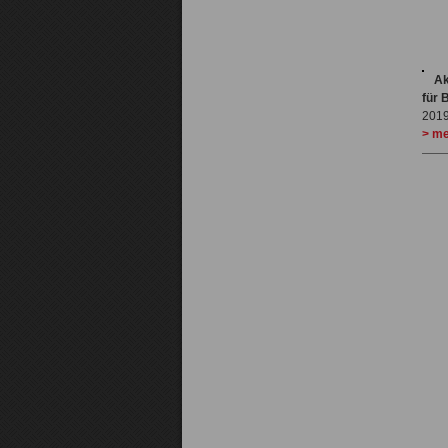
Ak
für
201
> me