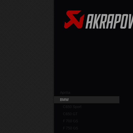
Aprilia
BMW
C650 Sport
C650 GT
F 700 GS
F 750 GS