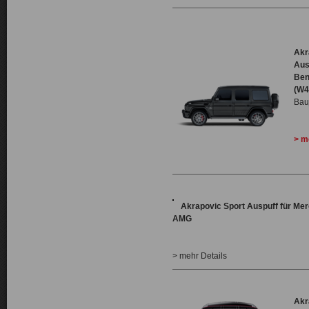
Akr
Aus
Ben
(W4
Bau
> m
Akrapovic Sport Auspuff für Me
AMG
> mehr Details
Akr