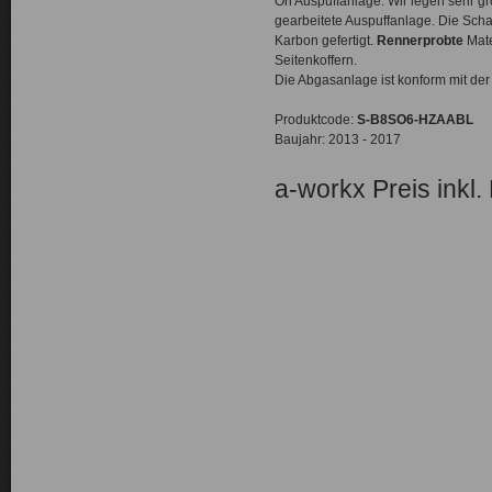
On Auspuffanlage. Wir legen sehr g
gearbeitete Auspuffanlage. Die Sch
Karbon gefertigt.
Rennerprobte
Mate
Seitenkoffern.
Die Abgasanlage ist konform mit d
Produktcode:
S-B8SO6-HZAABL
Baujahr: 2013 - 2017
a-workx Preis inkl.