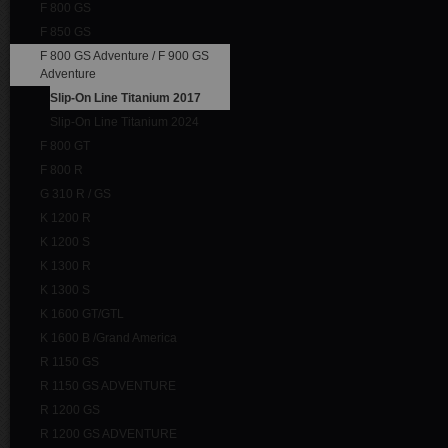
F 800 GS
F 850 GS
F 800 GS Adventure / F 900 GS
Adventure
Slip-On Line Titanium 2017
Slip-On Line Titanium 2024
F 800 GT
F 800 R
G 310 R / GS
K 1200 R
K 1200 S
K 1300 R
K 1300 S
K 1600 GT/GTL
K 1600 B /Grand America
R 1150 GS
R 1150 GS ADVENTURE
R 1200 GS
R 1200 GS ADVENTURE