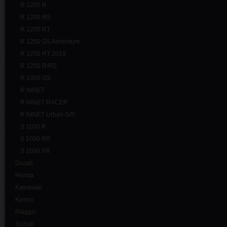
R 1200 R
R 1200 RS
R 1200 RT
R 1250 GS Adventure
R 1250 RT 2019
R 1250 R/RS
R 1300 GS
R NINET
R NINET RACER
R NINET Urban G/S
S 1000 R
S 1000 RR
S 1000 XR
Ducati
Honda
Kawasaki
Kymco
Piaggio
Suzuki