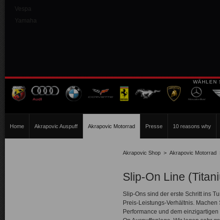
Vespa
Yamaha
WÄHLEN 
Home
Akrapovic Auspuff
Akrapovic Motorrad
Presse
10 reasons why
Akrapovic Shop
>
Akrapovic Motorrad
Slip-On Line (Titan
Slip-Ons sind der erste Schritt ins T
Preis-Leistungs-Verhältnis. Machen 
Performance und dem einzigartigen