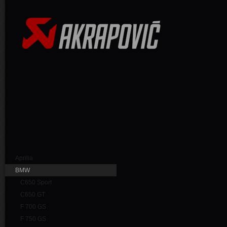
Aprilia
BMW
C650 Sport
C650 GT
F 700 GS
F 750 GS