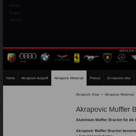
Suzuki
Vespa
Yamaha
WÄHLEN 
Home
Akrapovic Auspuff
Akrapovic Motorrad
Presse
10 reasons why
Akrapovic Shop
>
Akrapovic Motorrad
Akrapovic Muffler 
Aluminium Muffler Bracket für di
Akrapovic Muffler Bracket besteh