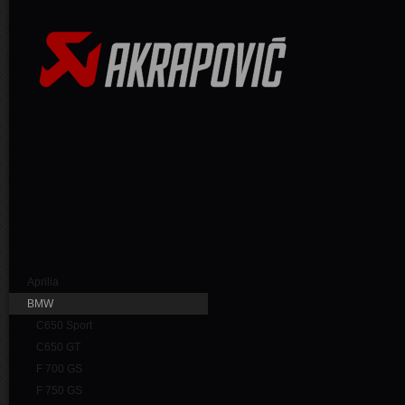
Aprilia
BMW
C650 Sport
C650 GT
F 700 GS
F 750 GS