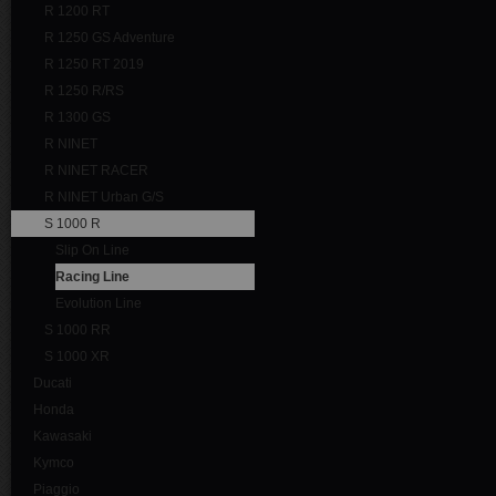
R 1200 RT
R 1250 GS Adventure
R 1250 RT 2019
R 1250 R/RS
R 1300 GS
R NINET
R NINET RACER
R NINET Urban G/S
S 1000 R
Slip On Line
Racing Line
Evolution Line
S 1000 RR
S 1000 XR
Ducati
Honda
Kawasaki
Kymco
Piaggio