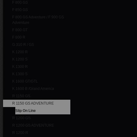
F 800 GS
F 850 GS
F 800 GS Adventure / F 900 GS
Adventure
F 800 GT
F 800 R
G 310 R / GS
K 1200 R
K 1200 S
K 1300 R
K 1300 S
K 1600 GT/GTL
K 1600 B /Grand America
R 1150 GS
R 1150 GS ADVENTURE
Slip On Line
R 1200 GS
R 1200 GS ADVENTURE
R 1200 R