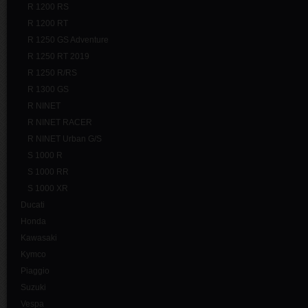
R 1200 RS
R 1200 RT
R 1250 GS Adventure
R 1250 RT 2019
R 1250 R/RS
R 1300 GS
R NINET
R NINET RACER
R NINET Urban G/S
S 1000 R
S 1000 RR
S 1000 XR
Ducati
Honda
Kawasaki
Kymco
Piaggio
Suzuki
Vespa