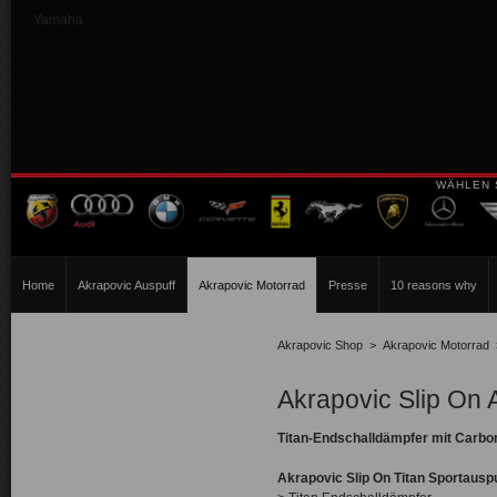
Yamaha
WÄHLEN 
Home
Akrapovic Auspuff
Akrapovic Motorrad
Presse
10 reasons why
Akrapovic Shop
>
Akrapovic Motorrad
Akrapovic Slip O
Titan-Endschalldämpfer mit Car
Akrapovic Slip On Titan Sportausp