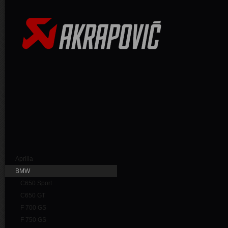
Aprilia
BMW
C650 Sport
C650 GT
F 700 GS
F 750 GS