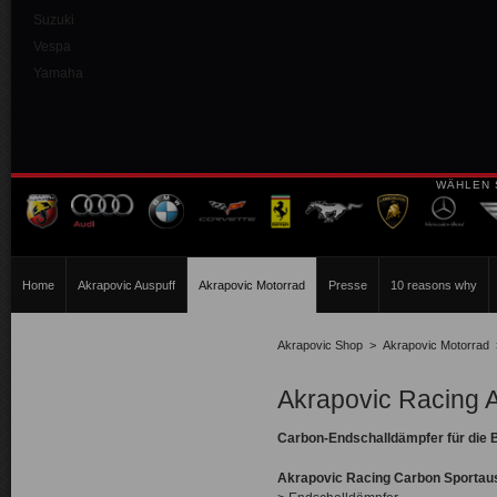
Suzuki
Vespa
Yamaha
WÄHLEN 
Home
Akrapovic Auspuff
Akrapovic Motorrad
Presse
10 reasons why
Akrapovic Shop
>
Akrapovic Motorrad
Akrapovic Racing 
Carbon-Endschalldämpfer für di
Akrapovic Racing
Carbon
Sportau