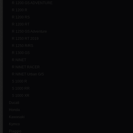
R 1200 GS ADVENTURE
R 1200 R
R 1200 RS
R 1200 RT
R 1250 GS Adventure
R 1250 RT 2019
R 1250 R/RS
R 1300 GS
R NINET
R NINET RACER
R NINET Urban G/S
S 1000 R
S 1000 RR
S 1000 XR
Ducati
Honda
Kawasaki
Kymco
Piaggio