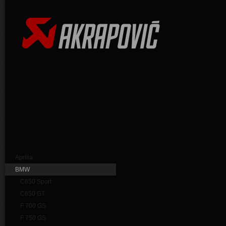
Aprilia
BMW
C650 Sport
C650 GT
F 700 GS
F 750 GS