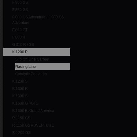
F 800 GS
F 850 GS
F 800 GS Adventure / F 900 GS
Adventure
F 800 GT
F 800 R
G 310 R / GS
K 1200 R
Slip On Line Carbon
Racing Line
Catalytic Converter
K 1200 S
K 1300 R
K 1300 S
K 1600 GT/GTL
K 1600 B /Grand America
R 1150 GS
R 1150 GS ADVENTURE
R 1200 GS