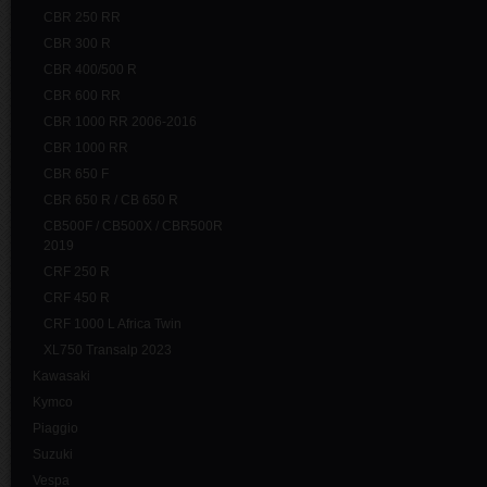
CBR 250 RR
CBR 300 R
CBR 400/500 R
CBR 600 RR
CBR 1000 RR 2006-2016
CBR 1000 RR
CBR 650 F
CBR 650 R / CB 650 R
CB500F / CB500X / CBR500R
2019
CRF 250 R
CRF 450 R
CRF 1000 L Africa Twin
XL750 Transalp 2023
Kawasaki
Kymco
Piaggio
Suzuki
Vespa