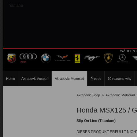
Yamaha
WÄHLEN 
Home
Akrapovic Auspuff
Akrapovic Motorrad
Presse
10 reasons why
Akrapovic Shop
>
Akrapovic Motorrad
Honda MSX125 / G
Slip-On Line (Titanium)
DIESES PRODUKT ERFÜLLT NIC