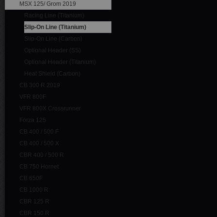
MSX 125/ Grom 2019
Racing Line (Titanium)
Slip-On Line (Titanium)
Slip-On Line (Carbon)
Optional Header (SS)
Optional Header (Titanium)
Heat Shield (Carbon)
CB 300 R 2019
VFR 800F
VFR 800X Crossrunner
Forza 125
CB 400 / 500 F
CB 400 / 500 X
CBR 400 / 500 R
CB 750 Hornet
CB 650F
CB 1000 R
CBR 125 R
CBR 150 R