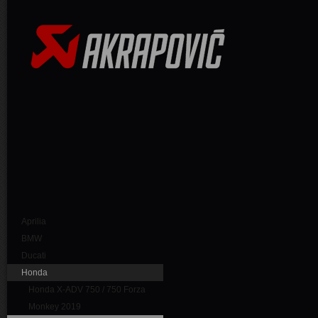
Aprilia
BMW
Ducati
Honda
Honda X-ADV 750 / 750 Forza
Monkey 2019