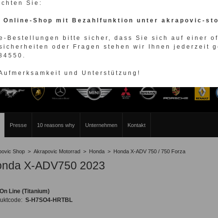
achten Sie:
n Online-Shop mit Bezahlfunktion unter akrapovic-st
e-Bestellungen bitte sicher, dass Sie sich auf einer o
sicherheiten oder Fragen stehen wir Ihnen jederzeit g
984550.
 Aufmerksamkeit und Unterstützung!
WÄHLEN SIE IHRE FAHRZEUGMARKE
Presse
10 reasons why
Unternehmen
Kontakt
povic Shop
>
Akrapovic Motorrad
>
Honda
>
Honda X-ADV 750 / 750 Forza
nda X-ADV750 2023
-On Line (Titanium)
uktcode:
S-H7SO4-HRTBL