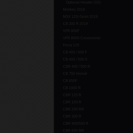
Optional Header (SS)
Monkey 2019
MSX 125/ Grom 2019
CB 300 R 2019
VFR 800F
VFR 800X Crossrunner
Forza 125
CB 400 / 500 F
CB 400 / 500 X
CBR 400 / 500 R
CB 750 Hornet
CB 650F
CB 1000 R
CBR 125 R
CBR 150 R
CBR 250 RR
CBR 300 R
CBR 400/500 R
CBR 600 RR