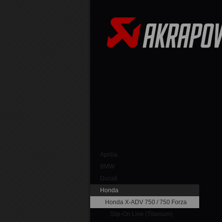
Aprilia
BMW
Ducati
Honda
Honda X-ADV 750 / 750 Forza
Slip-On Line (Titanium)