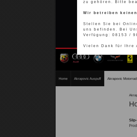
zu gehören. Bitte be
Wir betreiben keine
Stellen Sie bei Onlin
uns befinden. Bei Un
Verfügung: 08153 / 
Vielen Dank für Ihre
Home
Akrapovic Auspuff
Akrapovic Motorrad
Akra
Ho
Slip
Prod