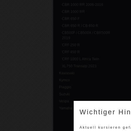
CBR 1000 RR 2006-2016
CBR 1000 RR
CBR 650 F
CBR 650 R / CB 650 R
CB500F / CB500X / CBR500R
2019
CRF 250 R
CRF 450 R
CRF 1000 L Africa Twin
XL750 Transalp 2023
Kawasaki
Kymco
Piaggio
Suzuki
Vespa
Yamaha
Wichtiger Hi
Aktuell kursieren ge