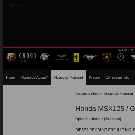
Yamaha
WÄHLEN 
Home
Akrapovic Auspuff
Akrapovic Motorrad
Presse
10 reasons why
Akrapovic Shop
>
Akrapovic Motorrad
Honda MSX125 / G
Optional Header (Titanium)
DIESES PRODUKT ERFÜLLT NIC