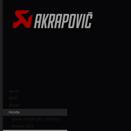
Aprilia
BMW
Ducati
Honda
Honda X-ADV 750 / 750 Forza
Monkey 2019