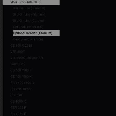
MSX 125/ Grom 2019
Racing Line (Titanium)
Slip-On Line (Titanium)
Slip-On Line (Carbon)
Optional Header (SS)
Optional Header (Titanium)
Heat Shield (Carbon)
CB 300 R 2019
VFR 800F
VFR 800X Crossrunner
Forza 125
CB 400 / 500 F
CB 400 / 500 X
CBR 400 / 500 R
CB 750 Hornet
CB 650F
CB 1000 R
CBR 125 R
CBR 150 R