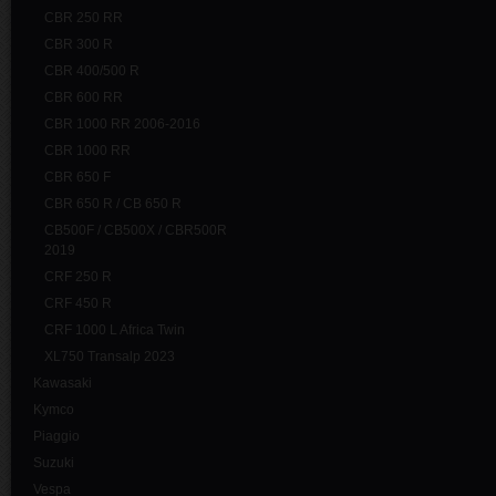
CBR 250 RR
CBR 300 R
CBR 400/500 R
CBR 600 RR
CBR 1000 RR 2006-2016
CBR 1000 RR
CBR 650 F
CBR 650 R / CB 650 R
CB500F / CB500X / CBR500R
2019
CRF 250 R
CRF 450 R
CRF 1000 L Africa Twin
XL750 Transalp 2023
Kawasaki
Kymco
Piaggio
Suzuki
Vespa