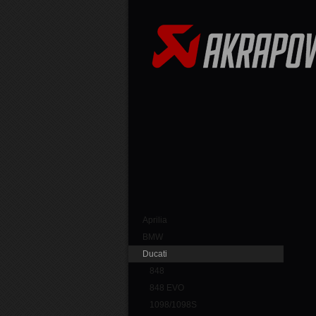
Aprilia
BMW
Ducati
848
848 EVO
1098/1098S