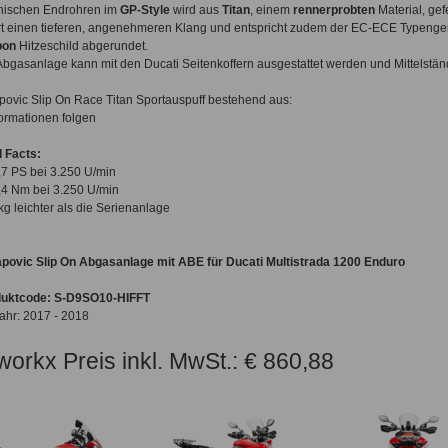
nischen Endrohren im
GP-Style
wird aus
Titan
, einem
rennerprobten
Material, gefe
ert einen tieferen, angenehmeren Klang und entspricht zudem der EC-ECE Typeng
bon
Hitzeschild abgerundet.
Abgasanlage kann mit den Ducati Seitenkoffern ausgestattet werden und Mittelstän
povic Slip On Race Titan Sportauspuff bestehend aus:
formationen folgen
 Facts:
,7 PS bei 3.250 U/min
,4 Nm bei 3.250 U/min
 kg leichter als die Serienanlage
povic Slip On Abgasanlage mit ABE für Ducati Multistrada 1200 Enduro
duktcode: S-D9SO10-HIFFT
ahr: 2017 - 2018
workx Preis inkl. MwSt.: € 860,88