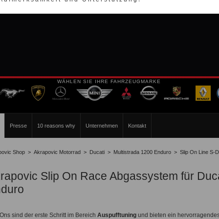
WÄHLEN SIE IHRE FAHRZEUGMARKE
Presse
10 reasons why
Unternehmen
Kontakt
povic Shop
>
Akrapovic Motorrad
>
Ducati
>
Multistrada 1200 Enduro
>
Slip On Line S
rapovic Slip On Race Abgassystem für Duca
duro
-Ons sind der erste Schritt im Bereich
Auspufftuning
und bieten ein hervorragendes 