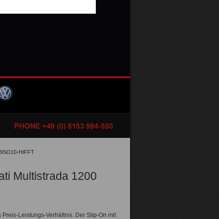
-D9SO10-HIFFT
ti Multistrada 1200
Preis-Leistungs-Verhältnis. Der Slip-On mit