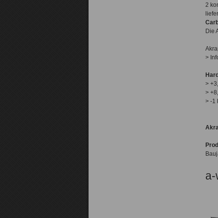
2 ko
lief
Car
Die 
Akra
> In
Hard
> +3
> +8
> -1
Akra
Pro
Bauj
a-