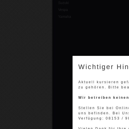
Suzuki
Vespa
Yamaha
Wichtiger Hi
Aktuell kursieren ge
zu gehören. Bitte be
Wir betreiben keine
Stellen Sie bei Onlin
uns befinden. Bei Un
Verfügung: 08153 / 
Vielen Dank für Ihre