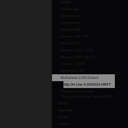
1098R
1198/1198S
Hypermotard
Hyperstrada
Monster 696
Monster 796 / 795
Monster 821
Monster 1100 / 1100S
Monster 1200 / 1200S
Monster 1200 R
Multistrada 950
Multistrada 1200 Enduro
Slip On Line S-D9SO10-HIFFT
Scrambler Icon/Urban
Enduro/Classic/Full Throttle 2015
Honda
Kawasaki
Kymco
Piaggio