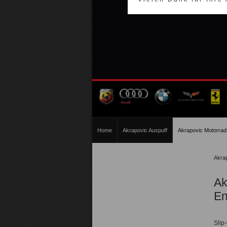
Home
Akrapovic Auspuff
Akrapovic Motorrad
Akra
Ak
En
Slip