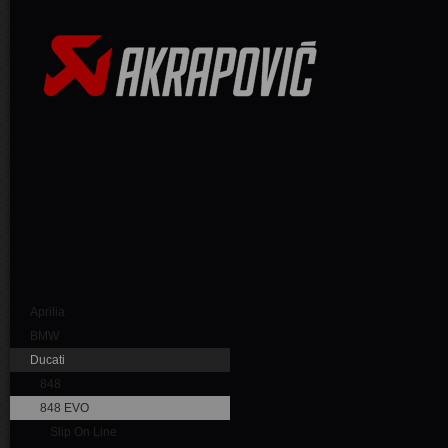
Aprilia
BMW
Ducati
848
848 EVO
Slip On Line