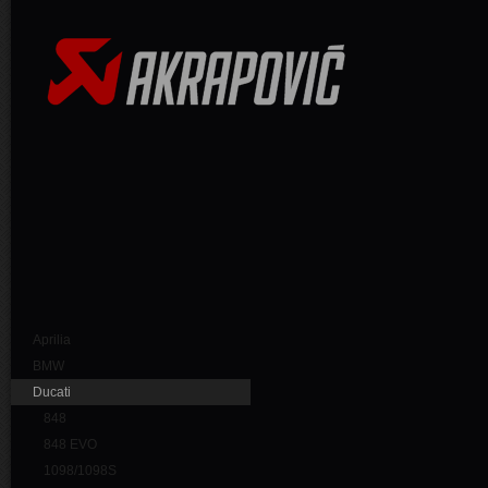
Aprilia
BMW
Ducati
848
848 EVO
1098/1098S