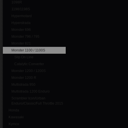
1098R
1198/1198S
Hypermotard
Hyperstrada
Monster 696
Monster 796 / 795
Monster 821
Monster 1100 / 1100S
Slip On Line
Catalytic Converter
Monster 1200 / 1200S
Monster 1200 R
Multistrada 950
Multistrada 1200 Enduro
Scrambler Icon/Urban
Enduro/Classic/Full Throttle 2015
Honda
Kawasaki
Kymco