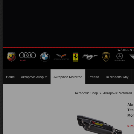
WÄHLEN 
Home
Akrapovic Auspuff
Akrapovic Motorrad
Presse
10 reasons why
Akrapovic Shop
>
Akrapovic Motorrad
Akr
Tita
Mon
> m