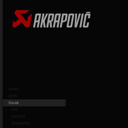
Aprilia
BMW
Ducati
848
848 EVO
1098/1098S