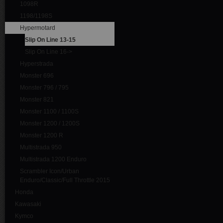
1098R
1198/1198S
Hypermotard
Slip On Line 13-15
Slip On Line 16->
Hyperstrada
Monster 696
Monster 796 / 795
Monster 821
Monster 1100 / 1100S
Monster 1200 / 1200S
Monster 1200 R
Multistrada 950
Multistrada 1200 Enduro
Scrambler Icon/Urban
Enduro/Classic/Full Throttle 2015
Honda
Kawasaki
Kymco