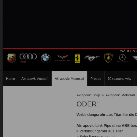
WÄHLEN 
Home
Akrapovic Auspuff
Akrapovic Motorrad
Presse
10 reasons why
Akrapovic Shop
>
Akrapovic Motorrad
ODER:
Verbindungsrohr aus Titan für di
Akrapovic Link Pipe ohne ABE bes
> Verbindungsrohr aus Titan
> Befestigungsmaterial