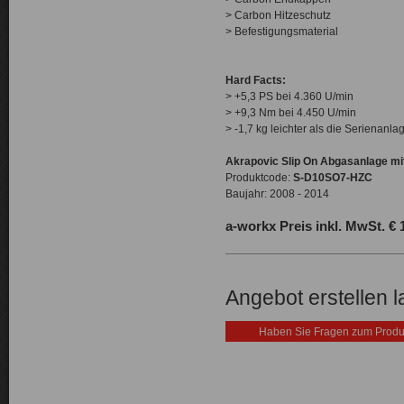
> Carbon Hitzeschutz
> Befestigungsmaterial
Hard Facts:
> +5,3 PS bei 4.360 U/min
> +9,3 Nm bei 4.450 U/min
> -1,7 kg leichter als die Serienanla
Akrapovic Slip On Abgasanlage mit
Produktcode:
S-D10SO7-HZC
Baujahr: 2008 - 2014
a-workx Preis inkl. MwSt. € 
Angebot erstellen 
Haben Sie Fragen zum Produ