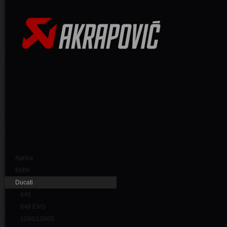
Aprilia
BMW
Ducati
848
848 EVO
1098/1098S