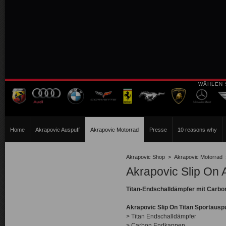
WÄHLEN 
Home
Akrapovic Auspuff
Akrapovic Motorrad
Presse
10 reasons why
Akrapovic Shop
>
Akrapovic Motorrad
Akrapovic Slip On 
Titan-Endschalldämpfer mit Carbo
Akrapovic Slip On Titan Sportausp
> Titan Endschalldämpfer
> Carbon Endkappen