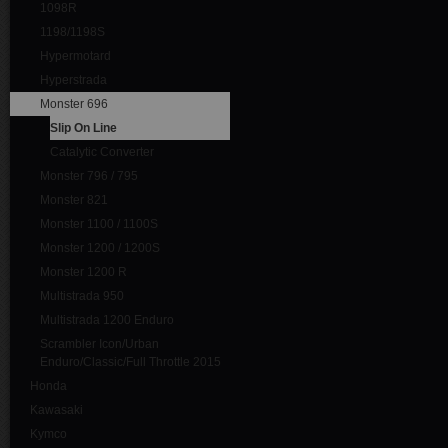
1098R
1198/1198S
Hypermotard
Hyperstrada
Monster 696
Slip On Line
Catalytic Converter
Monster 796 / 795
Monster 821
Monster 1100 / 1100S
Monster 1200 / 1200S
Monster 1200 R
Multistrada 950
Multistrada 1200 Enduro
Scrambler Icon/Urban
Enduro/Classic/Full Throttle 2015
Honda
Kawasaki
Kymco