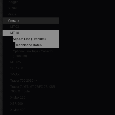
Piaggio
Suzuki
Vespa
Yamaha
MT-03
MT-10
Slip-On Line (Titanium)
Technische Daten
Optional Link Pipe / Collector
(Titanium)
MT-125
SCR 950
T-MAX
Tracer 700 2016 ->
Tracer 7 / GT, MT-07/FZ-07, XSR
700 / XTribute
X-Max 125
XSR 900
X-Max 400