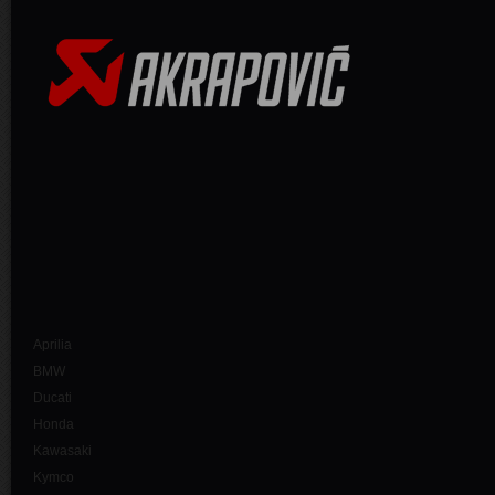
Aprilia
BMW
Ducati
Honda
Kawasaki
Kymco