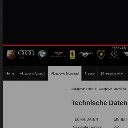
WÄHLEN 
Home
Akrapovic Auspuff
Akrapovic Motorrad
Presse
10 reasons why
Akrapovic Shop
>
Akrapovic Motorrad
Technische Daten
TECHN. DATEN
EINHEIT
Maximale Leistung
kW