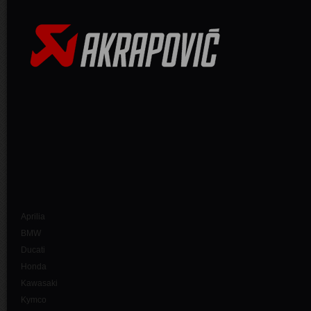
Aprilia
BMW
Ducati
Honda
Kawasaki
Kymco