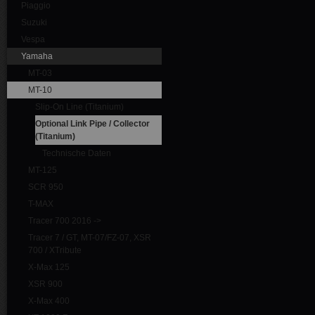
Piaggio
Suzuki
Vespa
Yamaha
MT-03
MT-10
Slip-On Line (Titanium)
Optional Link Pipe / Collector
(Titanium)
Technische Daten
MT-125
SCR 950
T-MAX
Tracer 700 2016 ->
Tracer 7 / GT, MT-07/FZ-07, XSR
700 / XTribute
X-Max 125
XSR 900
X-Max 400