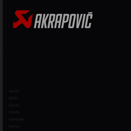
Aprilia
BMW
Ducati
Honda
Kawasaki
Kymco