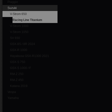
Piaggio
Suzuki
V-Strom 650
Racing Line Titanium
V-Strom 1000
V-Strom 1050
SV 650
GSX-8S / 8R 2024
GSX-R 1000
Hayabusa GSX-R1300 2021
GSX-S 750
GSX-S 1000 / F
RM-Z 250
RM-Z 450
Katana 2019
Vespa
Yamaha