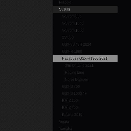
Piaggio
Suzuki
V-Strom 650
V-Strom 1000
V-Strom 1050
SV 650
GSX-8S / 8R 2024
GSX-R 1000
Hayabusa GSX-R1300 2021
Slip On Line 2021
Racing Line
Noise Damper
GSX-S 750
GSX-S 1000 / F
RM-Z 250
RM-Z 450
Katana 2019
Vespa
Yamaha