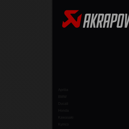
Aprilia
BMW
Ducati
Honda
Kawasaki
Kymco