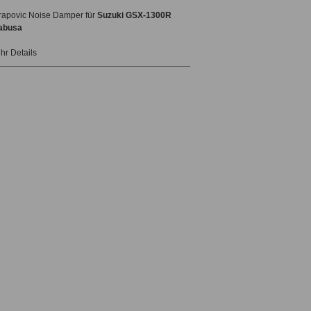
rapovic Noise Damper für
Suzuki GSX-1300R
abusa
hr Details