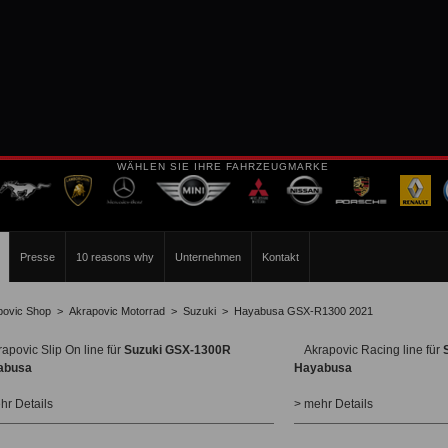
WÄHLEN SIE IHRE FAHRZEUGMARKE
Presse
10 reasons why
Unternehmen
Kontakt
povic Shop
>
Akrapovic Motorrad
>
Suzuki
>
Hayabusa GSX-R1300 2021
rapovic Slip On line für
Suzuki GSX-1300R
Akrapovic Racing line für
abusa
Hayabusa
hr Details
> mehr Details