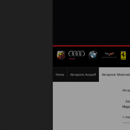
Home
Akrapovic Auspuff
Akrapovic Motorrad
Akra
Ak
Hay
> me