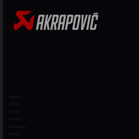
Aprilia
BMW
Ducati
Honda
Kawasaki
Kymco