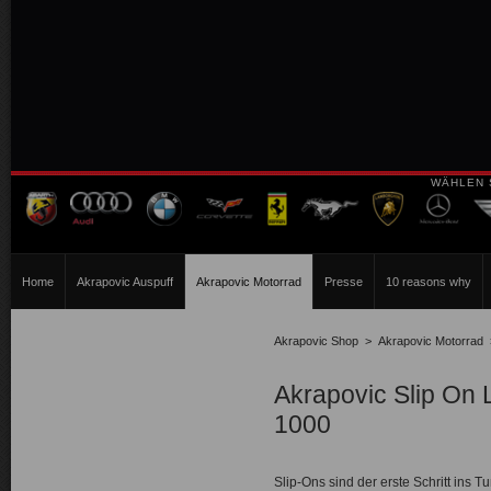
WÄHLEN 
Home
Akrapovic Auspuff
Akrapovic Motorrad
Presse
10 reasons why
Akrapovic Shop
>
Akrapovic Motorrad
Akrapovic Slip On 
1000
Slip-Ons sind der erste Schritt ins T