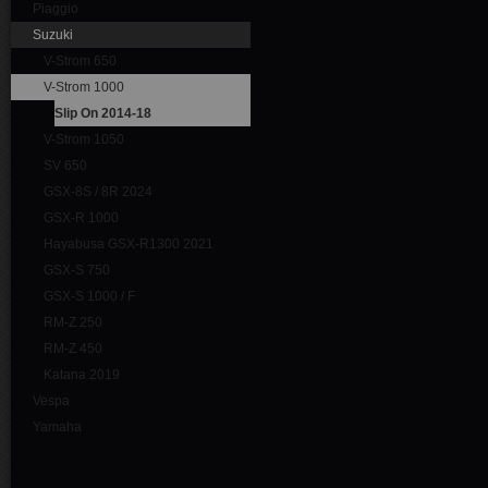
Piaggio
Suzuki
V-Strom 650
V-Strom 1000
Slip On 2014-18
V-Strom 1050
SV 650
GSX-8S / 8R 2024
GSX-R 1000
Hayabusa GSX-R1300 2021
GSX-S 750
GSX-S 1000 / F
RM-Z 250
RM-Z 450
Katana 2019
Vespa
Yamaha