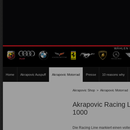
WÄHLEN 
Home
Akrapovic Auspuff
Akrapovic Motorrad
Presse
10 reasons why
Akrapovic Shop
>
Akrapovic Motorrad
Akrapovic Racing 
1000
Die Racing Line markiert einen volle