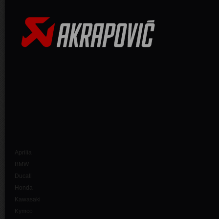
Aprilia
BMW
Ducati
Honda
Kawasaki
Kymco