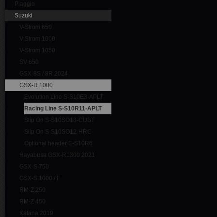
Piaggio
Suzuki
V-Strom 650
V-Strom 1000
V-Strom 1050
SV 650
GSX-8S / 8R 2024
GSX-R 1000
Evolution Line S-S10E3-APLT
Racing Line S-S10R11-APLT
Slip On S-S10SO13-CUBT
Slip On S-S10SO12-HRC
Optional header E-S10R6
Hayabusa GSX-R1300 2021
GSX-S 750
GSX-S 1000 / F
RM-Z 250
RM-Z 450
Katana 2019