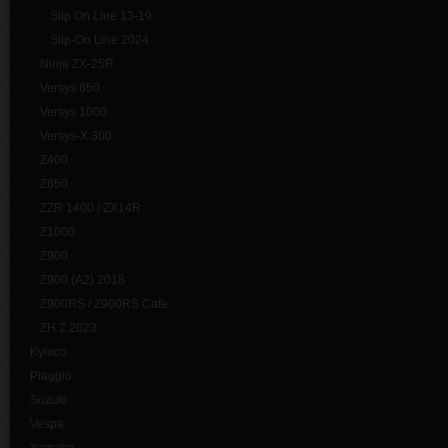
Slip On Line 13-19
Slip-On Line 2024
Ninja ZX-25R
Versys 650
Versys 1000
Versys-X 300
Z400
Z650
ZZR 1400 / ZX14R
Z1000
Z900
Z900 (A2) 2018
Z900RS / Z900RS Cafe
ZH 2 2023
Kymco
Piaggio
Suzuki
Vespa