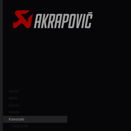
Aprilia
BMW
Ducati
Honda
Kawasaki
1400 GTR