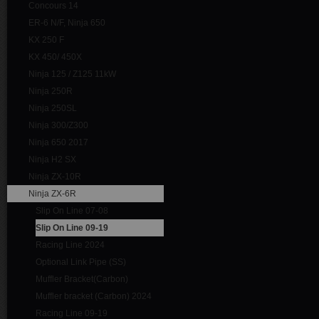
Concours 14
ER-6 N/F, Ninja 650
KX 250 F
KX 450/ 450X
Ninja 125 / Z125 11kW
Ninja 250R
Ninja 250SL
Ninja 300/Z300
Ninja 650 2017
Ninja H2 SX
Ninja ZX-10R
Ninja ZX-6R
Slip On Line 07-08
Slip On Line 09-19
Racing Line 2024
Optional Link Pipe (SS)
Muffler Bracket(Carbon)
Muffler bracket (Carbon) 2024
Racing Line 09-19