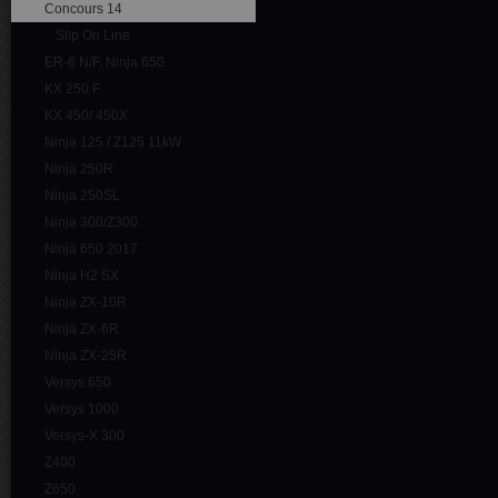
Concours 14
Slip On Line
ER-6 N/F, Ninja 650
KX 250 F
KX 450/ 450X
Ninja 125 / Z125 11kW
Ninja 250R
Ninja 250SL
Ninja 300/Z300
Ninja 650 2017
Ninja H2 SX
Ninja ZX-10R
Ninja ZX-6R
Ninja ZX-25R
Versys 650
Versys 1000
Versys-X 300
Z400
Z650