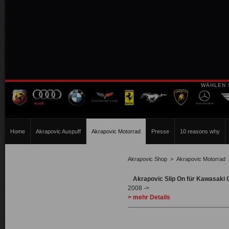
WÄHLEN 
Home
Akrapovic Auspuff
Akrapovic Motorrad
Presse
10 reasons why
Akrapovic Shop
>
Akrapovic Motorrad
Akrapovic Slip On für Kawasaki
2008 ->
> mehr Details