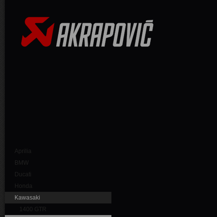
Aprilia
BMW
Ducati
Honda
Kawasaki
1400 GTR