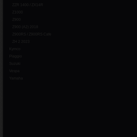
ZZR 1400 / ZX14R
Z1000
Z900
Z900 (A2) 2018
Z900RS / Z900RS Cafe
ZH 2 2023
Kymco
Piaggio
Suzuki
Vespa
Yamaha