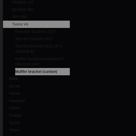
SR MAX 125
SR MAX 300
SRV 850
Tuono V4
Evolution (Carbon) 2017
Slip-On (Carbon) 2017
Slip-On (Carbon) 2011-16 S-
A10SO6-ZC
Muffler bracket (Aluminium) P-
MBA10AL3/A2
Muffler bracket (carbon)
BMW
Ducati
Honda
Kawasaki
Kymco
Piaggio
Suzuki
Vespa