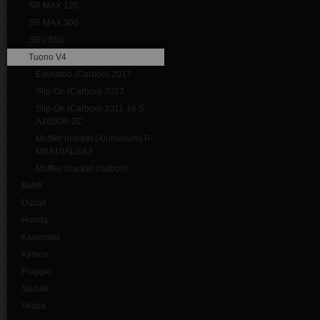
SR MAX 125
SR MAX 300
SRV 850
Tuono V4
Evolution (Carbon) 2017
Slip-On (Carbon) 2017
Slip-On (Carbon) 2011-16 S-
A10SO6-ZC
Muffler bracket (Aluminium) P-
MBA10AL3/A2
Muffler bracket (carbon)
BMW
Ducati
Honda
Kawasaki
Kymco
Piaggio
Suzuki
Vespa