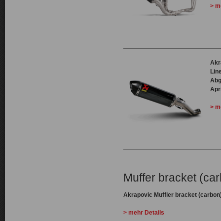
> m
Akr
Lin
Abg
Apr
> m
Muffer bracket (ca
Akrapovic Muffler bracket (carbon)
> mehr Details