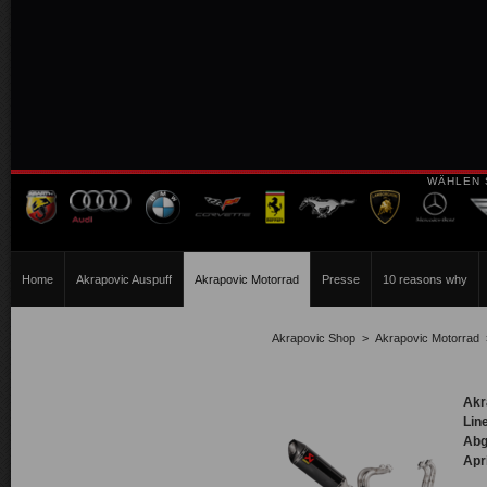
WÄHLEN 
Home
Akrapovic Auspuff
Akrapovic Motorrad
Presse
10 reasons why
Akrapovic Shop
>
Akrapovic Motorrad
Akr
Lin
Abg
Apr