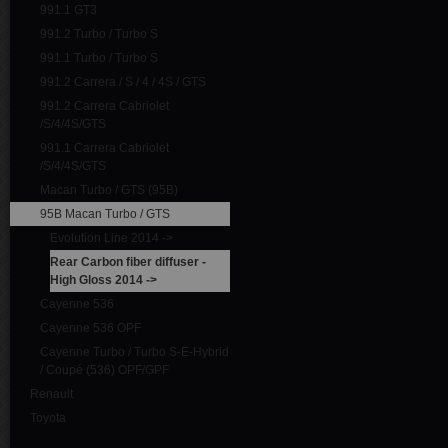
991.1 GT3
991.2 Turbo / Turbo S
991.1 Turbo / Turbo S
991.2 Carrera / S / 4 / 4S / GTS
991.2 Carrera Cabriolet
/S/4/4S/GTS
991.1 Carrera Cabriolet
/S/4/4S/GTS
Macan Turbo / GTS (95B)
95B Macan Turbo / GTS
Evolution Line 2014 ->
Rear Carbon fiber diffuser -
High Gloss 2014 ->
Cayenne 536
Cayenne 536 OPF
Cayenne Turbo / Turbo S-E-Hybrid
/ Coupé (536) OPF/GPF
Renault
Toyota