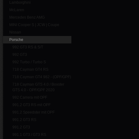
Lamborghini
McLaren
Mercedes Benz AMG
MINI Cooper S | JCW | Coupe
Nissan
Porsche
992 GT3 RS & S/T
992 GT3
992 Turbo / Turbo S
718 Cayman GT4 RS
718 Cayman GT4 982 - (OPF/GPF)
718 Cayman GTS 4.0 / Boxster
GTS 4.0 - OPF/GPF 2020
992 Carrera mit OPF
991.2 GT3 RS mit OPF
991.2 Speedster mit OPF
991.2 GT3 RS
991.2 GT3
991.1 GT3 / GT3 RS