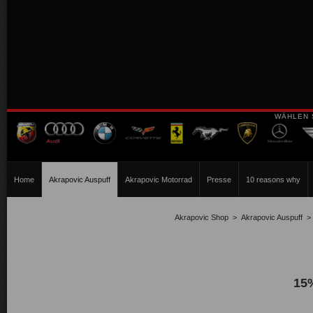
WÄHLEN 
Home
Akrapovic Auspuff
Akrapovic Motorrad
Presse
10 reasons why
Akrapovic Shop
>
Akrapovic Auspuff
15