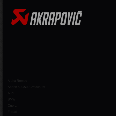
Alpha Romeo
Abarth 500/500C/595/595C
Audi
BMW
Cupra
Ferrari