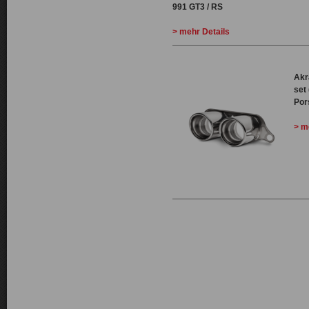
991 GT3 / RS
> mehr Details
Akr
set 
Por
> m