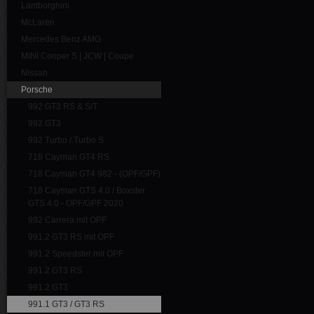
Lamborghini
McLaren
Mercedes Benz AMG
MINI Cooper S | JCW | Coupe
Nissan
Porsche
992 GT3 RS & S/T
992 GT3
992 Turbo / Turbo S
718 Cayman GT4 RS
718 Cayman GT4 982 - (OPF/GPF)
718 Cayman GTS 4.0 / Boxster
GTS 4.0 - OPF/GPF 2020
992 Carrera mit OPF
991.2 GT3 RS mit OPF
991.2 Speedster mit OPF
991.2 GT3 RS
991.2 GT3
991.1 GT3 / GT3 RS