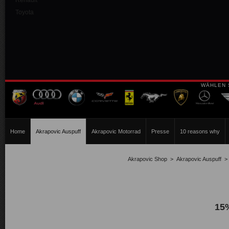
Renault
Toyota
WÄHLEN 
Home
Akrapovic Auspuff
Akrapovic Motorrad
Presse
10 reasons why
Akrapovic Shop
>
Akrapovic Auspuff
15