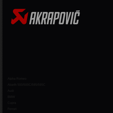
Alpha Romeo
Abarth 500/500C/595/595C
Audi
BMW
Cupra
Ferrari