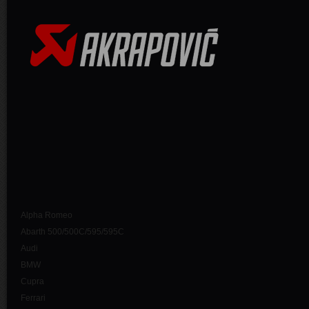
Alpha Romeo
Abarth 500/500C/595/595C
Audi
BMW
Cupra
Ferrari