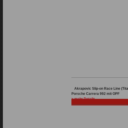
Akrapovic Slip-on Race Line (Tit
Porsche Carrera 992 mit OPF
> mehr Details
Haben Sie Fragen zum Produ