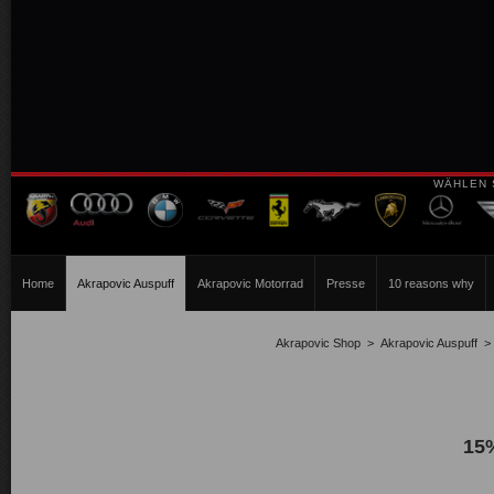
WÄHLEN 
Home
Akrapovic Auspuff
Akrapovic Motorrad
Presse
10 reasons why
Akrapovic Shop
>
Akrapovic Auspuff
15