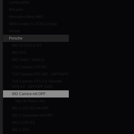
Lamborghini
McLaren
Mercedes Benz AMG
MINI Cooper S | JCW | Coupe
Nissan
Porsche
992 GT3 RS & S/T
992 GT3
992 Turbo / Turbo S
718 Cayman GT4 RS
718 Cayman GT4 982 - (OPF/GPF)
718 Cayman GTS 4.0 / Boxster
GTS 4.0 - OPF/GPF 2020
992 Carrera mit OPF
Slip-On Race Line
991.2 GT3 RS mit OPF
991.2 Speedster mit OPF
991.2 GT3 RS
991.2 GT3