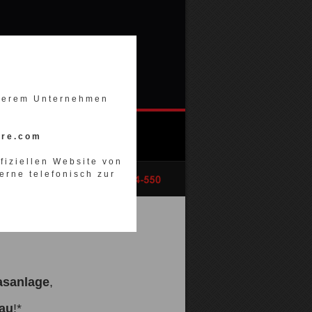
nserem Unternehmen
ore.com
ffiziellen Website von
erne telefonisch zur
asanlage
,
au
!*