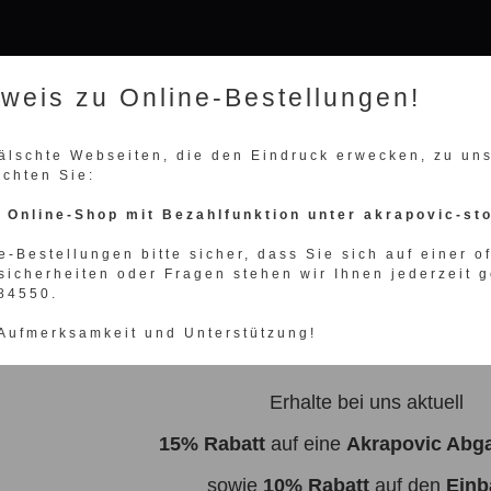
nweis zu Online-Bestellungen!
fälschte Webseiten, die den Eindruck erwecken, zu u
achten Sie:
WÄHLEN SIE IHRE FAHRZEUGMARKE
n Online-Shop mit Bezahlfunktion unter akrapovic-st
e-Bestellungen bitte sicher, dass Sie sich auf einer o
sicherheiten oder Fragen stehen wir Ihnen jederzeit g
Presse
10 reasons why
Unternehmen
Kontakt
984550.
 Aufmerksamkeit und Unterstützung!
povic Shop
>
Akrapovic Auspuff
>
Porsche
>
991.2 GT3 RS mit OPF
>
Evolution Line
Erhalte bei uns aktuell
15% Rabatt
auf eine
Akrapovic Abg
sowie
10% Rabatt
auf den
Einb