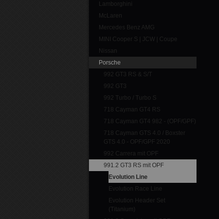
Lamborghini
McLaren
Mercedes Benz AMG
MINI Cooper S | JCW | Coupe
Nissan
Porsche
992 GT3 RS & S/T
992 GT3
992 Turbo / Turbo S
718 Cayman GT4 RS
718 Cayman GT4 982 - (OPF/GPF)
718 Cayman GTS 4.0 / Boxster
GTS 4.0 - OPF/GPF 2020
992 Carrera mit OPF
991.2 GT3 RS mit OPF
Evolution Line
Evolution Race Line
Evolution Header Set
(Titanium)