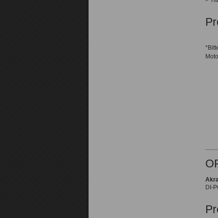
> Ti
Pr
*Bit
Moto
O
Akra
DI-P
Pr