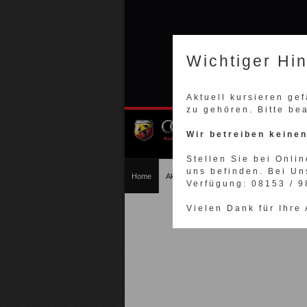
Wichtiger Hi
Aktuell kursieren ge
zu gehören. Bitte be
Wir betreiben keine
Stellen Sie bei Onlin
uns befinden. Bei Un
Home
Akrapovic Auspuff
Akrapovic Motorrad
Verfügung: 08153 / 
Vielen Dank für Ihre
Akra