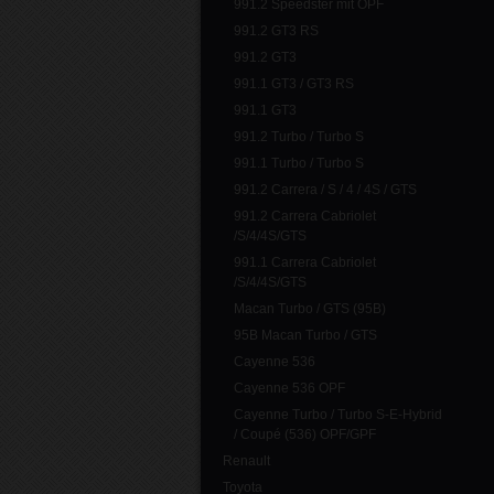
991.2 Speedster mit OPF
991.2 GT3 RS
991.2 GT3
991.1 GT3 / GT3 RS
991.1 GT3
991.2 Turbo / Turbo S
991.1 Turbo / Turbo S
991.2 Carrera / S / 4 / 4S / GTS
991.2 Carrera Cabriolet
/S/4/4S/GTS
991.1 Carrera Cabriolet
/S/4/4S/GTS
Macan Turbo / GTS (95B)
95B Macan Turbo / GTS
Cayenne 536
Cayenne 536 OPF
Cayenne Turbo / Turbo S-E-Hybrid
/ Coupé (536) OPF/GPF
Renault
Toyota