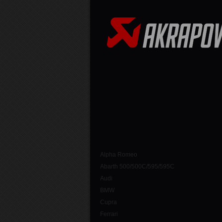
Alpha Romeo
Abarth 500/500C/595/595C
Audi
BMW
Cupra
Ferrari