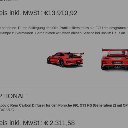
tan Endrohre
eis inkl. MwSt.: €13.910,92
te beachten: Durch Stilllegung des Otto-Partikelfilters muss die ECU neuprogrammi
rlampe zu vermeiden. Gerne bieten wir Ihnen diesen Service bei uns im Haus an.
PTIONAL:
povic Rear Carbon Diffuser für den Porsche 991 GT3 RS (Generation 2) mit OP
O/CA/7/G
eis inkl. MwSt.: € 2.311,58