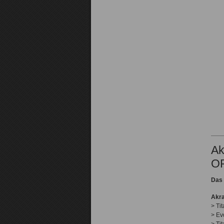
Ak
O
Das 
Akra
> Ti
> Ev