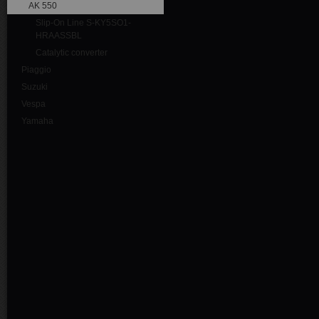
AK 550
Slip-On Line S-KY5SO1-
HRAASSBL
Catalytic converter
Piaggio
Suzuki
Vespa
Yamaha