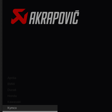
Aprilia
BMW
Ducati
Honda
Kawasaki
Kymco