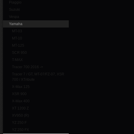
Piaggio
Suzuki
Vespa
Yamaha
MT-03
MT-10
MT-125
SCR 950
T-MAX
Tracer 700 2016 ->
Tracer 7 / GT, MT-07/FZ-07, XSR
700 / XTribute
X-Max 125
XSR 900
X-Max 400
XT 1200 Z
XV950 (R)
YZ 250 F
YZ 250 FX