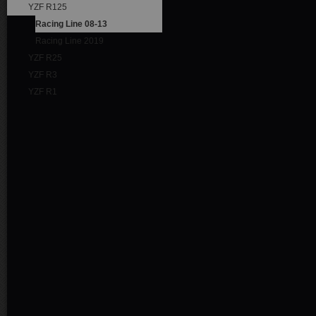
YZF R125
Racing Line 08-13
Racing Line 2019
YZF R25
YZF R3
YZF R1