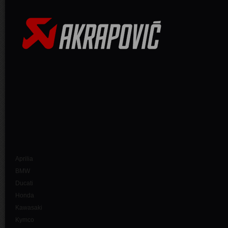
Aprilia
BMW
Ducati
Honda
Kawasaki
Kymco