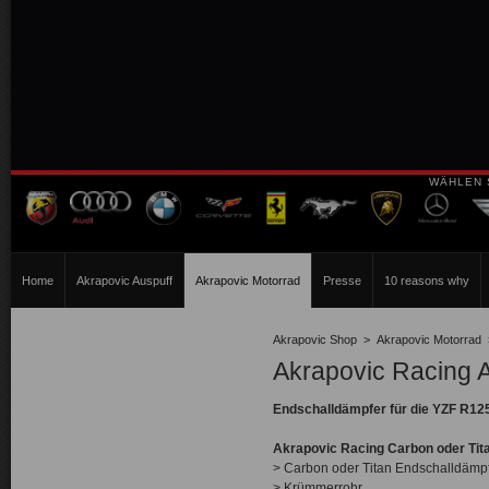
WÄHLEN 
Home
Akrapovic Auspuff
Akrapovic Motorrad
Presse
10 reasons why
Akrapovic Shop
>
Akrapovic Motorrad
Akrapovic Racing
Endschalldämpfer für die YZF R12
Akrapovic Racing
Carbon oder Tit
> Carbon oder Titan Endschalldämp
> Krümmerrohr