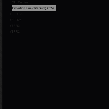
Slip On Line
Evolution Line (Titanium) 2024
YZF R125
YZF R25
YZF R3
YZF R1