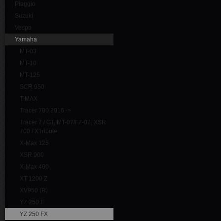
Piaggio
Suzuki
Vespa
Yamaha
MT-03
MT-10
MT-125
SCR 950
T-MAX
Tracer 700 2016 ->
Tracer 7 / GT, MT-07/FZ-07, XSR
700 / XTribute
X-Max 125
XSR 900
X-Max 400
XT 1200 Z
XV950 (R)
YZ 250 F
YZ 250 FX