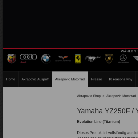
WÄHLEN 
Home
Akrapovic Auspuff
Akrapovic Motorrad
Presse
10 reasons why
Akrapovic Shop
>
Akrapovic Motorrad
Yamaha YZ250F / 
Evolution Line (Titanium)
Dieses Produkt ist vollständig aus l