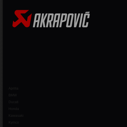
Aprilia
BMW
Ducati
Honda
Kawasaki
Kymco