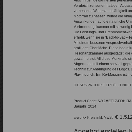
Abschnitten gewährleisten perfekten
Vergleich zur serienmäßigen Abgasan
verbesserte Widerstandsfähigkeit u
Motorrad zu passen, wurde die Anlag
Auswirkungen auf die natürliche Umg
Verbrennungskammer mit so wenig E
Die Leistungs- und Drehmomentwerte
erhöht, wenn sie in “Back-to-Back-
Mit einem besseren Ansprechverhalt
profilierte Oberfläche. Diese beeinfl
Resonanzkammer ausgestattet, die o
gewährleistet. All diese Merkmale s
Abgerundet mit einem speziell geprä
Technik zur Anbringung des Logos. En
Play möglich. Ein Re-Mapping ist nich
DIESES PRODUKT ERFÜLLT NIC
Product Code:
S-Y2MET17-FDHLTA
Baujahr: 2024
€ 1.51
a-workx Preis inkl. MwSt.:
Angebot erstellen 