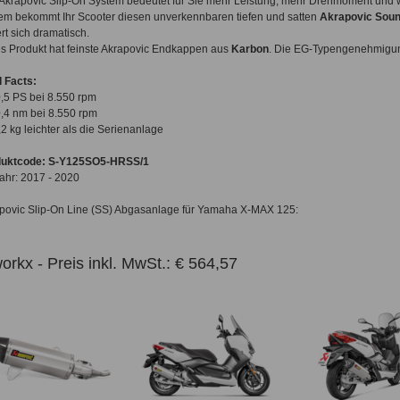
Akrapovic Slip-On System bedeutet für Sie mehr Leistung, mehr Drehmoment und w
em bekommt Ihr Scooter diesen unverkennbaren tiefen und satten
Akrapovic Sou
rt sich dramatisch.
s Produkt hat feinste Akrapovic Endkappen aus
Karbon
. Die EG-Typengenehmigung 
 Facts:
0,5 PS bei 8.550 rpm
0,4 nm bei 8.550 rpm
3,2 kg leichter als die Serienanlage
duktcode: S-Y125SO5-HRSS/1
ahr: 2017 - 2020
povic Slip-On Line (SS) Abgasanlage für Yamaha X-MAX 125:
orkx - Preis inkl. MwSt.: € 564,57