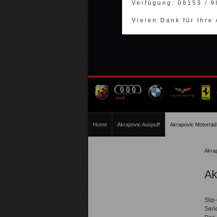
Verfügung: 08153 / 
Vielen Dank für Ihre
Home
Akrapovic Auspuff
Akrapovic Motorrad
Akra
Ak
Slip
Seri