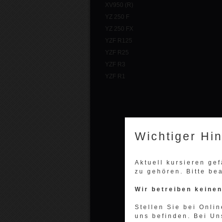
XV950 (R)
YZ 250 F
YZ 250 FX
YZF R125
YZF R25
YZF R3
YZF R1
Wichtiger Hi
Aktuell kursieren ge
zu gehören. Bitte be
Wir betreiben keine
Stellen Sie bei Onlin
uns befinden. Bei Un