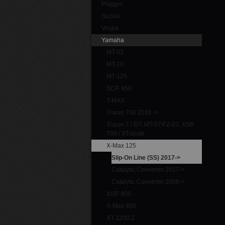
Piaggio
Suzuki
Vespa
Yamaha
MT-03
MT-10
MT-125
SCR 950
T-MAX
Tracer 700 2016 ->
Tracer 7 / GT, MT-07/FZ-07, XSR
700 / XTribute
X-Max 125
Slip-On Line (SS) 2017->
Catalytic Converter 2017->
Catalytic Converter 2008->
XSR 900
X-Max 400
XT 1200 Z