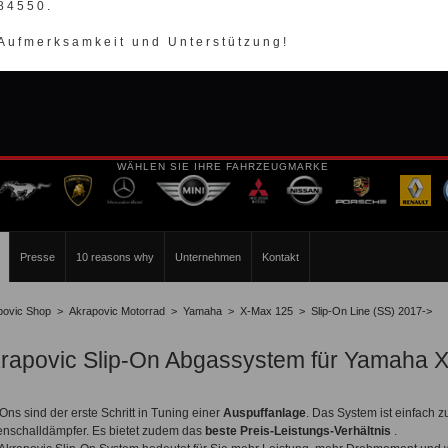
984550.
 Aufmerksamkeit und Unterstützung!
WÄHLEN SIE IHRE FAHRZEUGMARKE
Presse
10 reasons why
Unternehmen
Kontakt
povic Shop
>
Akrapovic Motorrad
>
Yamaha
>
X-Max 125
>
Slip-On Line (SS) 2017->
rapovic Slip-On Abgassystem für Yamaha 
-Ons sind der erste Schritt in Tuning einer
Auspuffanlage
. Das System ist einfach zu
enschalldämpfer. Es bietet zudem das
beste Preis-Leistungs-Verhältnis
.