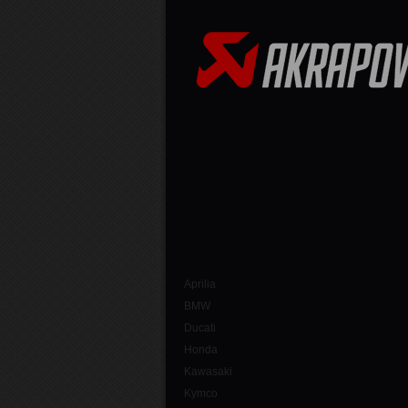
Aprilia
BMW
Ducati
Honda
Kawasaki
Kymco