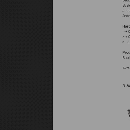
Das 
Syst
ände
Jede
Hard
> + 
> + 
> - 
Pro
Bauj
Akra
a-w