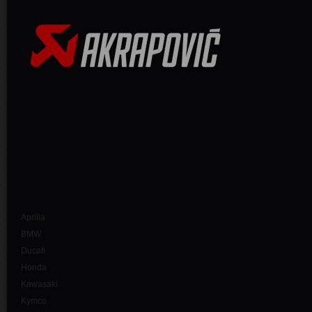
Aprilia
BMW
Ducati
Honda
Kawasaki
Kymco