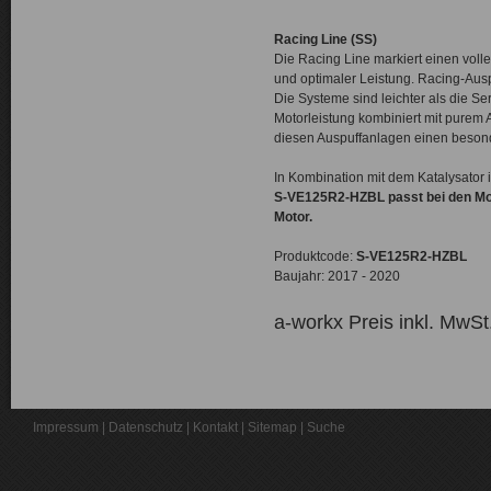
Racing Line (SS)
Die Racing Line markiert einen volle
und optimaler Leistung. Racing-Ausp
Die Systeme sind leichter als die 
Motorleistung kombiniert mit purem
diesen Auspuffanlagen einen beso
In Kombination mit dem Katalysator
S-VE125R2-HZBL passt bei den Mode
Motor.
Produktcode:
S-VE125R2-HZBL
Baujahr: 2017 - 2020
a-workx Preis inkl. MwSt
Impressum
|
Datenschutz
|
Kontakt
|
Sitemap
|
Suche