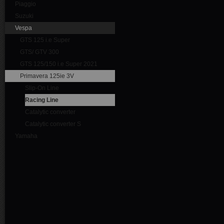
Piaggio
Suzuki
Vespa
GTS 125 i.e Super
GTS/ GTV 300
GTS 125/150 i.e Super 2021
Primavera 125ie 3V
Slip-On Line
Racing Line
Catalytic converter
Catalytic converter S
Yamaha