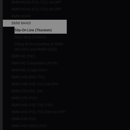
BMW M140i (F20, F21) mit OPF
BMW M240i (F22, F23) mit OPF
BMW M340i
BMW M440I
Slip-On Line (Titanium)
Rear Wing (Carbon)
Fitting kit for mounting on BMW
M4 (G82) and M440I (G22)
BMW M2 (F87)
BMW M2 Competition (F87N)
BMW M2 Coupé (G87)
BMW 340i (F30, F31)
BMW 340i (F30, F31) mit OPF
BMW 335i E90, E91
BMW 335i (F30)
BMW 440i (F32, F33, F36)
BMW 440i (F32, F33,F36) mit OPF
BMW 435i (f32)
BMW 440i (G22) 2021