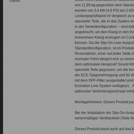
Toyota
von 11,89 kg gegenüber dem Standar
wurden um 3,4 kW (4,6 PS) bei 2.65
Leistungsprüfstand im Vergleich z
spezieller Teile, die in das System 
in der Serienkonfiguration – sind k
angebracht, um den Klang in den Inn
immersiven Klang erzeugen im Cockp
können. Da die Slip-On-Line-Auspuffa
Standardkonfiguration, ist im Produk
Resonatoren, einer auf jeder Seite d
normaler Fahrt steigert sich zu eine
dem optionalen Akrapovič Sound Kit
spezielle Teile gegossen, um die kom
die ECE-Typgenehmigung und für dies
mit dem OPF-Filter ausgestattet sind,
Evolution Line-System verfügbar). . 
optionaler Verbindungsrohrsatz erhäl
Montagehinweis: Dieses Produkt pas
Bei der Installation der Slip-On-Au
serienmäßiger Ventilantrieb (Teile-Nr
Dieses Produkt passt auch auf das 