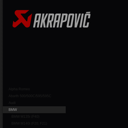
Alpha Romeo
Abarth 500/500C/595/595C
Audi
BMW
BMW M135i (F40)
BMW M140i (F20, F21)