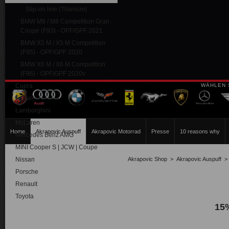
Slip-on line (Titanium)
BMW M8 / M8 Competition Gran
Coupé (F93) - OPF/GPF 2021
BMW X5 M / X5 M Competition
(F95) - OPF/GPF 2020
BMW X6 M / X6 M Competition
(F96) - OPF/GPF 2020v
Cupra
WÄHLEN 
Ferrari
Lamborghini
McLaren
Home
Akrapovic Auspuff
Akrapovic Motorrad
Presse
10 reasons why
Mercedes Benz AMG
MINI Cooper S | JCW | Coupe
Nissan
Akrapovic Shop
>
Akrapovic Auspuff
Porsche
Renault
Toyota
15