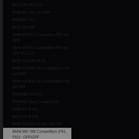
BMW M4 F82/F83
BMW M4 F82,F83 OPF
BMW M5 F10
BMW M5 F90
BMW M5/M5 Competition F90 mit
OPF
BMW M5/M5 Competition F90 mit
OPF 2021-22
BMW X2 M35i (F39)
BMW X3 M/X3 M Competition F97
mit OPF
BMW X4 M/X4 M Competition F98
mit OPF
BMW M6 F12/F13
BMW M6 Gran Coupé (F06)
BMW X5 M F85
BMW X6 M F86
BMW Z4 M40i (G29) / mit OPF
BMW M8 / M8 Competition (F91,
F92) - OPF/GPF