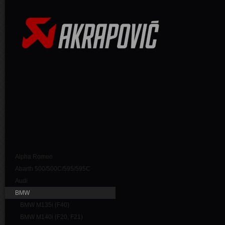
Alpha Romeo
Abarth 500/500C/595/595C
Audi
BMW
BMW M135i (F40)
BMW M140i (F20, F21)