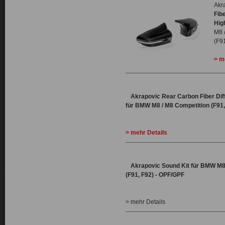
Akr
Fib
Hig
M8 
(F9
> m
Akrapovic
Rear Carbon Fiber Dif
für
BMW M8 / M8 Competition (F91,
> mehr Details
Akrapovic
Sound Kit
für
BMW M8 
(F91, F92) - OPF/GPF
> mehr Details