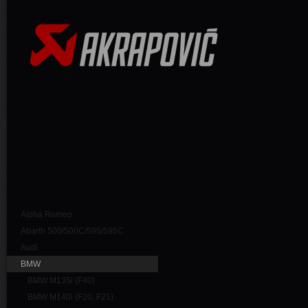
Alpha Romeo
Abarth 500/500C/595/595C
Audi
BMW
BMW M135i (F40)
BMW M140i (F20, F21)