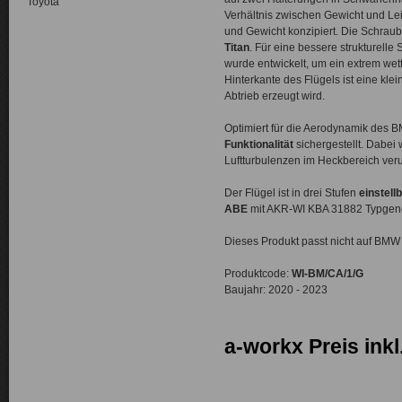
Toyota
Verhältnis zwischen Gewicht und Lei
und Gewicht konzipiert. Die Schrau
Titan
. Für eine bessere strukturell
wurde entwickelt, um ein extrem wet
Hinterkante des Flügels ist eine kl
Abtrieb erzeugt wird.
Optimiert für die Aerodynamik des 
Funktionalität
sichergestellt. Dabei
Luftturbulenzen im Heckbereich veru
Der Flügel ist in drei Stufen
einstell
ABE
mit AKR-WI KBA 31882 Typgene
Dieses Produkt passt nicht auf BMW
Produktcode:
WI-BM/CA/1/G
Baujahr: 2020 - 2023
a-workx Preis inkl