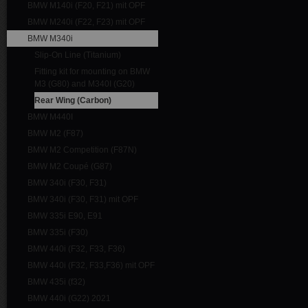
BMW M140i (F20, F21) mit OPF
BMW M240i (F22, F23) mit OPF
BMW M340i
Slip-On Line (Titanium)
Fitting kit for mounting on BMW
M3 (G80) and M340I (G20)
Rear Wing (Carbon)
BMW M440I
BMW M2 (F87)
BMW M2 Competition (F87N)
BMW M2 Coupé (G87)
BMW 340i (F30, F31)
BMW 340i (F30, F31) mit OPF
BMW 335i E90, E91
BMW 335i (F30)
BMW 440i (F32, F33, F36)
BMW 440i (F32, F33,F36) mit OPF
BMW 435i (f32)
BMW 440i (G22) 2021