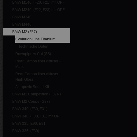
BMW M140i (F20, F21) mit OPF
BMW M240i (F22, F23) mit OPF
BMW M340i
BMW M440I
BMW M2 (F87)
Evolution Line Titanium
Technische Daten
Downpipe w Cat (SS)
Rear Carbon fiber diffuser -
Matte
Rear Carbon fiber diffuser -
High Gloss
Akrapovic Sound Kit
BMW M2 Competition (F87N)
BMW M2 Coupé (G87)
BMW 340i (F30, F31)
BMW 340i (F30, F31) mit OPF
BMW 335i E90, E91
BMW 335i (F30)