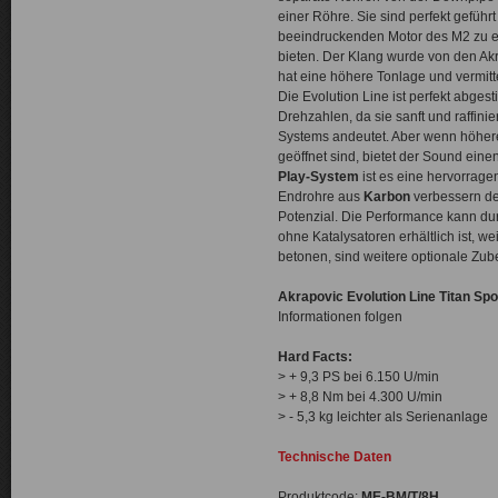
einer Röhre. Sie sind perfekt gefüh
beeindruckenden Motor des M2 zu e
bieten. Der Klang wurde von den Akr
hat eine höhere Tonlage und vermitt
Die Evolution Line ist perfekt abges
Drehzahlen, da sie sanft und raffini
Systems andeutet. Aber wenn höher
geöffnet sind, bietet der Sound ein
Play-System
ist es eine hervorrag
Endrohre aus
Karbon
verbessern de
Potenzial. Die Performance kann du
ohne Katalysatoren erhältlich ist, we
betonen, sind weitere optionale Zubeh
Akrapovic Evolution Line Titan Sp
Informationen folgen
Hard Facts:
> + 9,3 PS bei 6.150 U/min
> + 8,8 Nm bei 4.300 U/min
> - 5,3 kg leichter als Serienanlage
Technische Daten
Produktcode:
ME-BM/T/8H