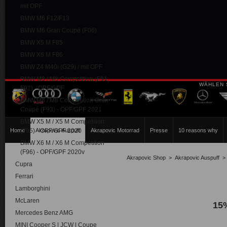
mit OPF
BMW M6 F12/F13
BMW M6 Gran Coupé (F06)
BMW X5 M F85
BMW X6 M F86
BMW Z4 M40i (G29) / mit OPF
BMW M8 / M8 Competition (F91,
WÄHLEN 
F92) - OPF/GPF
BMW M8 / M8 Competition Gran
Coupé (F93) - OPF/GPF 2021
BMW X5 M / X5 M Competition
Home
(F95) - OPF/GPF 2020
Akrapovic Auspuff
Akrapovic Motorrad
Presse
10 reasons why
BMW X6 M / X6 M Competition
(F96) - OPF/GPF 2020v
Akrapovic Shop
>
Akrapovic Auspuff
Cupra
Ferrari
Lamborghini
McLaren
15
Mercedes Benz AMG
MINI Cooper S | JCW | Coupe