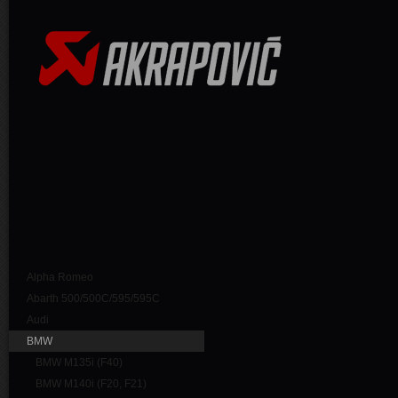
Alpha Romeo
Abarth 500/500C/595/595C
Audi
BMW
BMW M135i (F40)
BMW M140i (F20, F21)