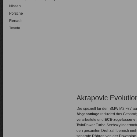
Nissan
Porsche
Renault
Toyota
Akrapovic Evoluti
Die speziell für den BMW M2 F87 a
Abgasanlage
reduziert das Gesamtg
verarbeitete und
ECE-zugelassene
TwinPower Turbo Sechszylindermotor
den gesamten Drehzahlbereich mehr 
separate Röhren von der Downpipe z