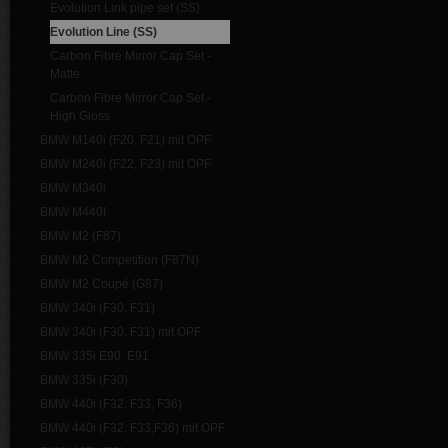
Evolution Link pipe set (SS)
Evolution Line (SS)
Carbon Fibre Mirror Cap Set -
Matte
Carbon Fibre Mirror Cap Set -
High Gloss
BMW M140i (F20, F21) mit OPF
BMW M240i (F22, F23) mit OPF
BMW M340i
BMW M440I
BMW M2 (F87)
BMW M2 Competition (F87N)
BMW M2 Coupé (G87)
BMW 340i (F30, F31)
BMW 340i (F30, F31) mit OPF
BMW 335i E90, E91
BMW 335i (F30)
BMW 440i (F32, F33, F36)
BMW 440i (F32, F33,F36) mit OPF