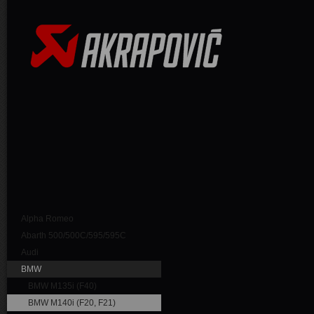
Alpha Romeo
Abarth 500/500C/595/595C
Audi
BMW
BMW M135i (F40)
BMW M140i (F20, F21)