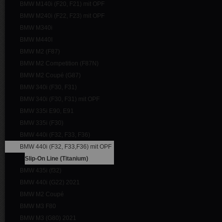
BMW M140i (F20, F21) mit OPF
BMW M240i (F22, F23) mit OPF
BMW M340i
BMW M440I
BMW M2 (F87)
BMW M2 Competition (F87N)
BMW M2 Coupé (G87)
BMW 340i (F30, F31)
BMW 340i (F30, F31) mit OPF
BMW 335i E90, E91
BMW 335i (F30)
BMW 440i (F32, F33, F36)
BMW 440i (F32, F33,F36) mit OPF
Slip-On Line (Titanium)
BMW 435i (f32)
BMW 440i (G22) 2021
BMW M2 Coupé
BMW M3 F80
BMW M3 (G80) 2021