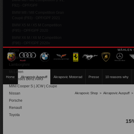
BMW M8 / M8 Competition (F91,
F92) - OPF/GPF
BMW M8 / M8 Competition Gran
Coupé (F93) - OPF/GPF 2021
BMW X5 M / X5 M Competition
(F95) - OPF/GPF 2020
BMW X6 M / X6 M Competition
(F96) - OPF/GPF 2020v
Cupra
WÄHLEN 
Ferrari
Lamborghini
McLaren
Home
Akrapovic Auspuff
Akrapovic Motorrad
Presse
10 reasons why
Mercedes Benz AMG
MINI Cooper S | JCW | Coupe
Nissan
Akrapovic Shop
>
Akrapovic Auspuff
Porsche
Renault
Toyota
15