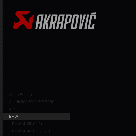
Alpha Romeo
Abarth 500/500C/595/595C
Audi
BMW
BMW M135i (F40)
BMW M140i (F20, F21)