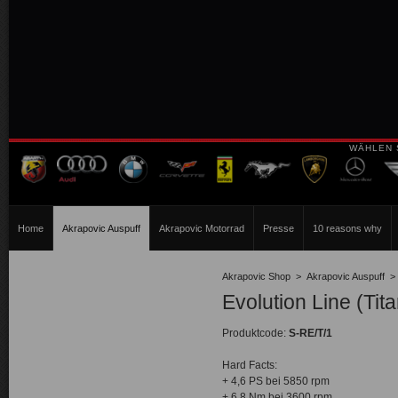
WÄHLEN 
Home
Akrapovic Auspuff
Akrapovic Motorrad
Presse
10 reasons why
Akrapovic Shop
>
Akrapovic Auspuff
Evolution Line (Ti
Produktcode:
S-RE/T/1
Hard Facts:
+ 4,6 PS bei 5850 rpm
+ 6,8 Nm bei 3600 rpm