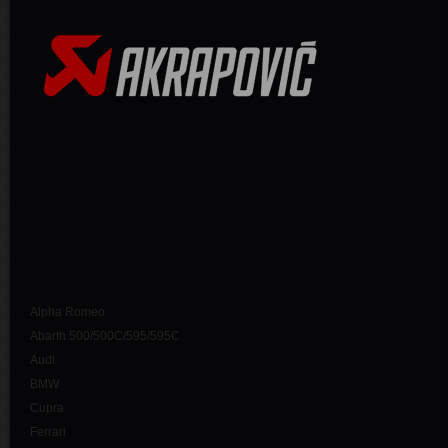
Alpha Romeo
Abarth 500/500C/595/595C
Audi
BMW
Cupra
Ferrari