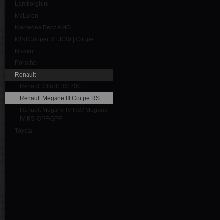
Lamborghini
McLaren
Mercedes Benz AMG
MINI Cooper S | JCW | Coupe
Nissan
Porsche
Renault
Renault Clio III RS 200
Renault Megane III Coupe RS
Renault Megane IV RS / Megane
IV RS-OPF/GPF
Toyota