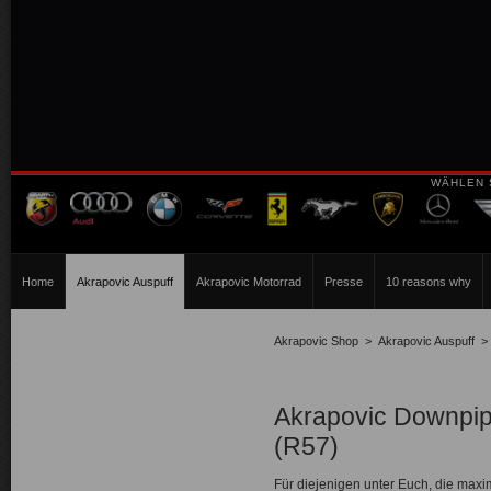
WÄHLEN 
Home
Akrapovic Auspuff
Akrapovic Motorrad
Presse
10 reasons why
Akrapovic Shop
>
Akrapovic Auspuff
Akrapovic Downpipe
(R57)
Für diejenigen unter Euch, die ma