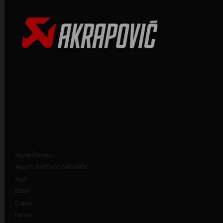
Alpha Romeo
Abarth 500/500C/595/595C
Audi
BMW
Cupra
Ferrari