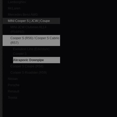
Lamborghini
McLaren
Mercedes Benz AMG
MINI Cooper S | JCW | Coupe
MINI JCW Clubman ALL4
(F54/F60)
Cooper S (R56) / Cooper S Cabrio
(R57)
Evolution Line (Edelstahl)
Cooper S
Akrapovic Downpipe
Cooper S Coupé (R58)
Cooper S Roadster (R59)
Nissan
Porsche
Renault
Toyota