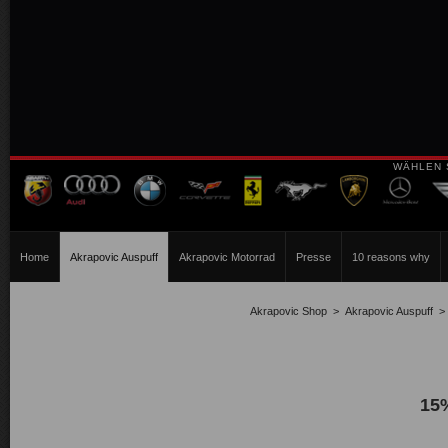
WÄHLEN 
Home
Akrapovic Auspuff
Akrapovic Motorrad
Presse
10 reasons why
Akrapovic Shop
>
Akrapovic Auspuff
15