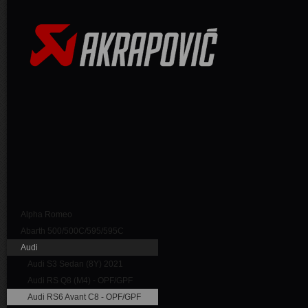
Alpha Romeo
Abarth 500/500C/595/595C
Audi
Audi S3 Sedan (8Y) 2021
Audi RS Q8 (M4) - OPF/GPF
Audi RS6 Avant C8 - OPF/GPF