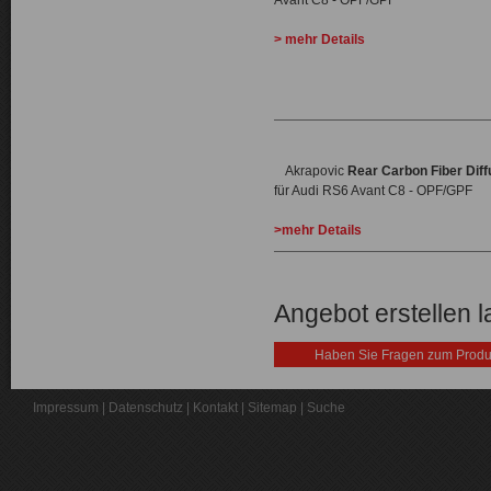
Avant C8 - OPF/GPF
> mehr Details
Akrapovic
Rear Carbon Fiber Diff
für Audi RS6 Avant C8 - OPF/GPF
>mehr Details
Angebot erstellen 
Haben Sie Fragen zum Produ
Impressum
|
Datenschutz
|
Kontakt
|
Sitemap
|
Suche