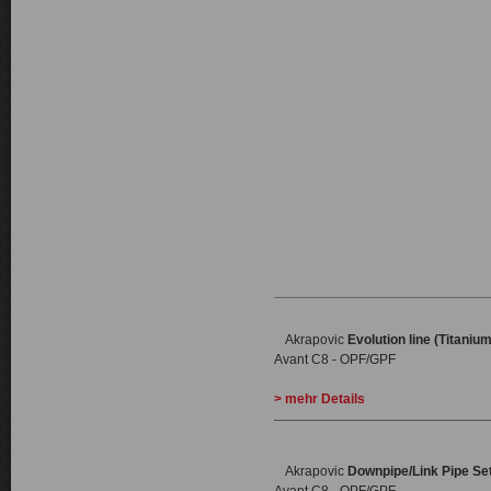
Akrapovic
Evolution line (Titanium
Avant C8 - OPF/GPF
> mehr Details
Akrapovic
Downpipe/Link Pipe Se