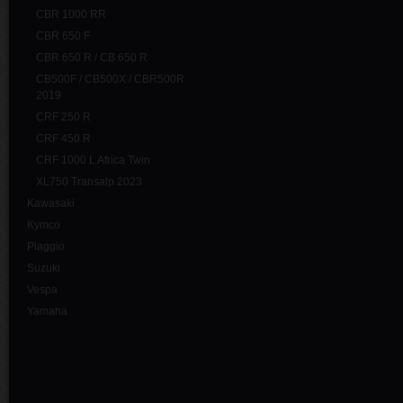
CBR 1000 RR
CBR 650 F
CBR 650 R / CB 650 R
CB500F / CB500X / CBR500R
2019
CRF 250 R
CRF 450 R
CRF 1000 L Africa Twin
XL750 Transalp 2023
Kawasaki
Kymco
Piaggio
Suzuki
Vespa
Yamaha