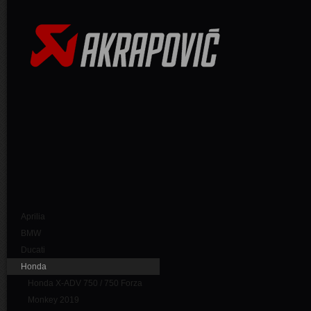
Aprilia
BMW
Ducati
Honda
Honda X-ADV 750 / 750 Forza
Monkey 2019