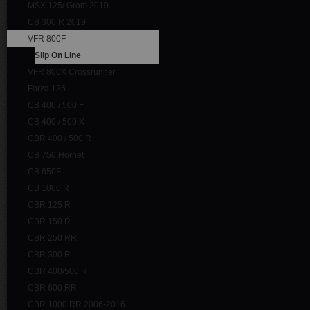
MSX 125/ Grom 2019
CB 300 R 2019
VFR 800F
Slip On Line
VFR 800X Crossrunner
Forza 125
CB 400 / 500 F
CB 400 / 500 X
CBR 400 / 500 R
CB 750 Hornet
CB 650F
CB 1000 R
CBR 125 R
CBR 150 R
CBR 250 RR
CBR 300 R
CBR 400/500 R
CBR 600 RR
CBR 1000 RR 2006-2016