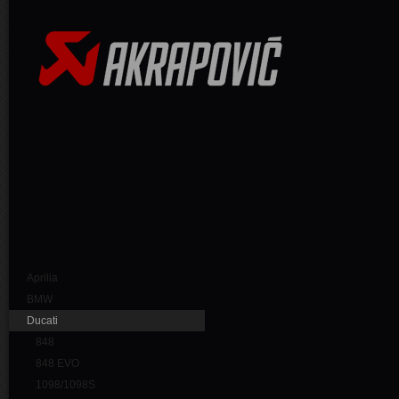
Aprilia
BMW
Ducati
848
848 EVO
1098/1098S