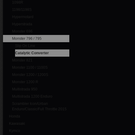
1098R
1198/1198S
Hypermotard
Hyperstrada
Monster 696
Monster 796 / 795
Slip On Line
Catalytic Converter
Monster 821
Monster 1100 / 1100S
Monster 1200 / 1200S
Monster 1200 R
Multistrada 950
Multistrada 1200 Enduro
Scrambler Icon/Urban
Enduro/Classic/Full Throttle 2015
Honda
Kawasaki
Kymco