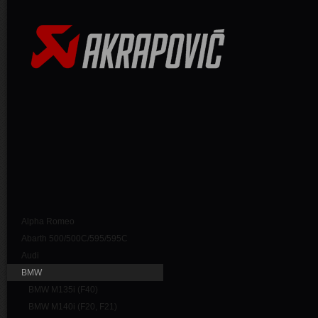
Alpha Romeo
Abarth 500/500C/595/595C
Audi
BMW
BMW M135i (F40)
BMW M140i (F20, F21)