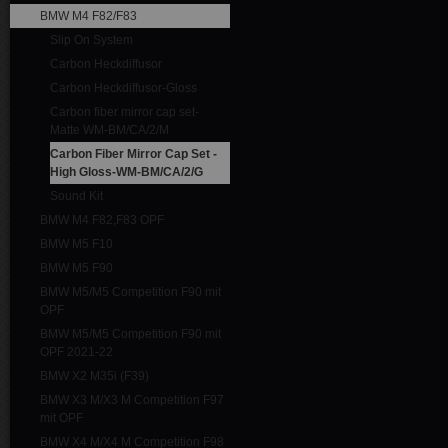
BMW M4 F82/F83
Slip On System
Carbon Heckdiffusor
Carbon Heckdiffusor-Gloss
Carbon fiber mirror cap set-
Matte WM-BM/CA/2/M
Carbon Fiber Mirror Cap Set -
High Gloss-WM-BM/CA/2/G
Sound Kit
BMW M4 F82,F83 OPF
BMW M5 F10
BMW M5 F90
BMW M5/M5 Competition F90 mit
OPF
BMW M5/M5 Competition F90 mit
OPF 2021-22
BMW X2 M35i (F39)
BMW X3 M/X3 M Competition F97
mit OPF
BMW X4 M/X4 M Competition F98