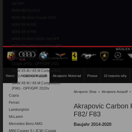
mit OPF
BMW M6 F12/F13
BMW M6 Gran Coupé (F06)
BMW X5 M F85
BMW X6 M F86
BMW Z4 M40i (G29) / mit OPF
BMW M8 / M8 Competition (F91,
WÄHLEN 
F92) - OPF/GPF
BMW M8 / M8 Competition Gran
Coupé (F93) - OPF/GPF 2021
BMW X5 M / X5 M Competition
Home
(F95) - OPF/GPF 2020
Akrapovic Auspuff
Akrapovic Motorrad
Presse
10 reasons why
BMW X6 M / X6 M Competition
(F96) - OPF/GPF 2020v
Akrapovic Shop
>
Akrapovic Auspuff
Cupra
Ferrari
Akrapovic Carbon F
Lamborghini
F82/ F83
McLaren
Mercedes Benz AMG
Baujahr 2014-2020
MINI Cooper S | JCW | Coupe